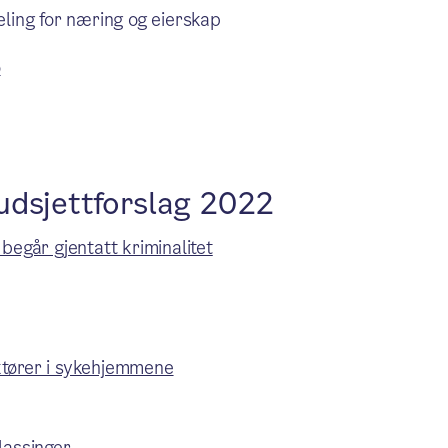
ling for næring og eierskap
o
udsjettforslag 2022
begår gjentatt kriminalitet
ktører i sykehjemmene
klassinger