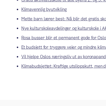
Klimavennlig byutvikling
Mette barn lærer best: Nå blir det gratis s
Nye kulturskoleavdelinger og kulturskole i 
Rosa busser blir et permanent gode for Oslo
Et budsjett for tryggere veier og mindre kli
Vil hjelpe Oslos næringsliv ut av koronapan
Klimabudsjettet: Kraftige utslippskutt, men 