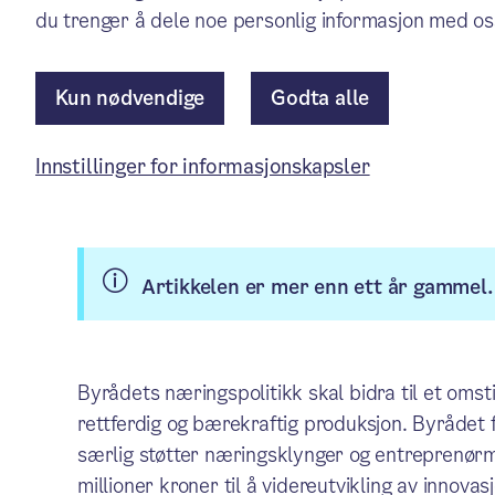
å gjøre det lettere å etable
du trenger å dele noe personlig informasjon med os
arbeidsplasser.
Kun nødvendige
Godta alle
Pressemelding
/ Publisert: 22.09.2021
Innstillinger for informasjonskapsler
Av Byrådslederens kontor
Artikkelen er mer enn ett år gammel.
Byrådets næringspolitikk skal bidra til et oms
rettferdig og bærekraftig produksjon. Byrådet 
særlig støtter næringsklynger og entreprenørmi
millioner kroner til å videreutvikling av innova