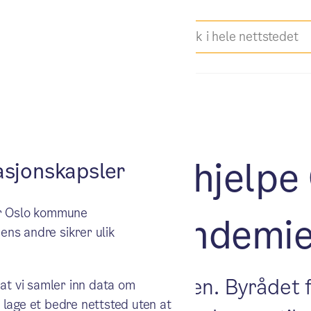
t 2022: Vil hjelpe
sjonskapsler
ker Oslo kommune
av koronapandemi
ens andre sikrer ulik
 ut av koronapandemien. Byrådet f
 at vi samler inn data om
 lage et bedre nettsted uten at