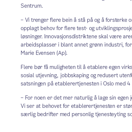
Sentrum.
– Vi trenger flere bein å stå på og å forsterke 
opplagt behov for flere test- og utviklingspros
løsninger. Innovasjonsdistriktene skal være aren
arbeidsplasser i blant annet grønn industri, fo
Marie Evensen (Ap).
Flere bør få muligheten til å etablere egen virk
sosial utjevning, jobbskaping og redusert utenf
satsningen på etablerertjenesten i Oslo med 4 
– For noen er det mer naturlig å lage sin egen 
Vi ser at behovet for etablerertjenesten er s
særlig bedrifter med personlig tjenesteyting so