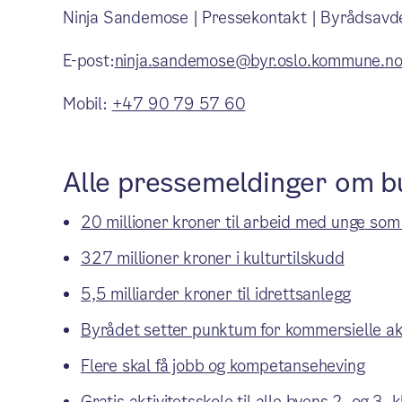
Ninja Sandemose | Pressekontakt | Byrådsavde
E-post:
ninja.sandemose@byr.oslo.kommune.n
Mobil:
+47 90 79 57 60
Alle pressemeldinger om b
20 millioner kroner til arbeid med unge som 
327 millioner kroner i kulturtilskudd
5,5 milliarder kroner til idrettsanlegg
Byrådet setter punktum for kommersielle a
Flere skal få jobb og kompetanseheving
Gratis aktivitetsskole til alle byens 2. og 3. 