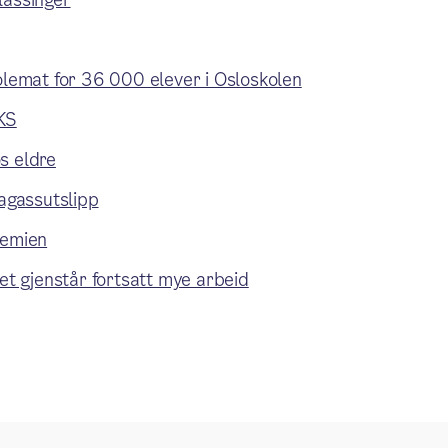
kolemat for 36 000 elever i Osloskolen
AKS
s eldre
magassutslipp
demien
det gjenstår fortsatt mye arbeid