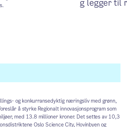
re egen virksomhet, og legger til 
s.
tillings- og konkurransedyktig næringsliv med grønn,
foreslår å styrke Regionalt innovasjonsprogram som
ljøer, med 13.8 millioner kroner. Det settes av 10,3
sjonsdistriktene Oslo Science City, Hovinbyen og