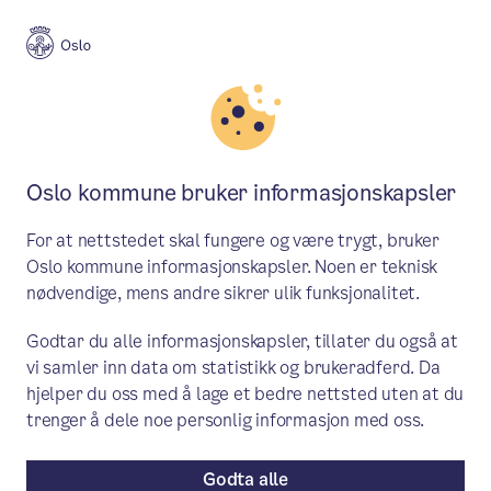
Meny
Søk
Aktuelt
Politikk
Oslo kommune bruker informasjonskapsler
Saker behandlet i byrådet 16.
For at nettstedet skal fungere og være trygt, bruker
november
Oslo kommune informasjonskapsler. Noen er teknisk
nødvendige, mens andre sikrer ulik funksjonalitet.
Byrådet behandlet blant annet
Godtar du alle informasjonskapsler, tillater du også at
tilleggsinnstilling for budsjett 2024.
vi samler inn data om statistikk og brukeradferd. Da
hjelper du oss med å lage et bedre nettsted uten at du
Saker i byrådet
/ Publisert: 09.11.2023 / 16.11.2023
trenger å dele noe personlig informasjon med oss.
Av Byrådslederens kontor
Godta alle