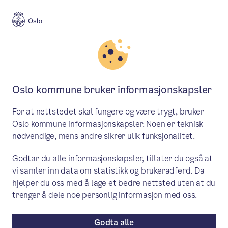
Meny
Søk
Aktuelt
Budsjett, regnskap og rapportering
Oslo kommune bruker informasjonskapsler
Oslo-budsjettet 2024: Økt
For at nettstedet skal fungere og være trygt, bruker
satsning på rusomsorg i Oslo
Oslo kommune informasjonskapsler. Noen er teknisk
nødvendige, mens andre sikrer ulik funksjonalitet.
BYRÅD EIRIK LAE SOLBERG: Byrådet
Godtar du alle informasjonskapsler, tillater du også at
oppretter flere ruskonsulentstillinger i
vi samler inn data om statistikk og brukeradferd. Da
bydelene og utvider tilbudet ved
hjelper du oss med å lage et bedre nettsted uten at du
Prindsens mottakssenter.
trenger å dele noe personlig informasjon med oss.
Godta alle
Pressemelding
/ Publisert: 16.11.2023