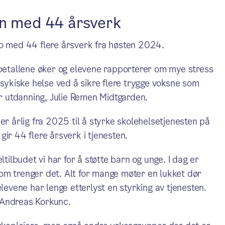
en med 44 årsverk
lo med 44 flere årsverk fra høsten 2024.
bbetallene øker og elevene rapporterer om mye stress
psykiske helse ved å sikre flere trygge voksne som
or utdanning, Julie Remen Midtgarden.
er årlig fra 2025 til å styrke skolehelsetjenesten på
ir 44 flere årsverk i tjenesten.
ltilbudet vi har for å støtte barn og unge. I dag er
 som trenger det. Alt for mange møter en lukket dør
elevene har lenge etterlyst en styrking av tjenesten.
a Andreas Korkunc.