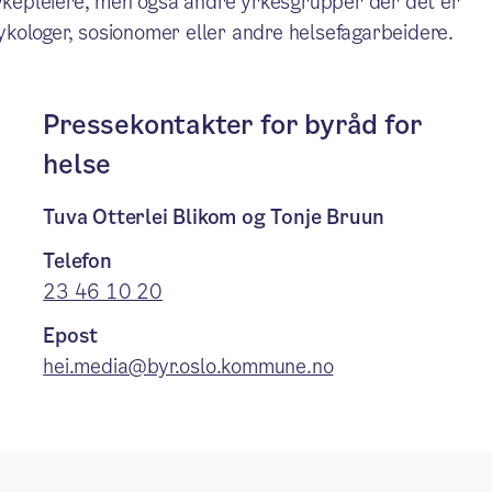
sykepleiere, men også andre yrkesgrupper der det er
kologer, sosionomer eller andre helsefagarbeidere.
Pressekontakter for byråd for
helse
Tuva Otterlei Blikom og Tonje Bruun
Telefon
23 46 10 20
Epost
hei.media@byr.oslo.kommune.no