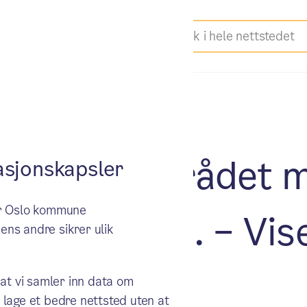
t 2024: Byrådet m
sjonskapsler
ker Oslo kommune
olene i Oslo. – Vis
ens andre sikrer ulik
er én
 at vi samler inn data om
 lage et bedre nettsted uten at