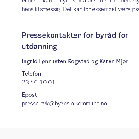
Midlene kan benyttes til å ansette flere helse
hensiktsmessig. Det kan for eksempel være psy
Pressekontakter for byråd for
utdanning
Ingrid Lønrusten Rogstad og Karen Mjør
Telefon
23 46 10 01
Epost
presse.ovk@byr.oslo.kommune.no