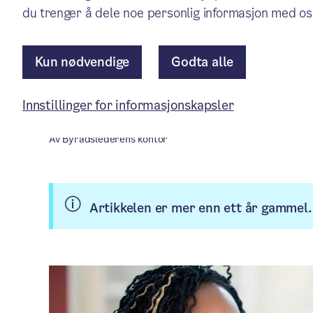
du trenger å dele noe personlig informasjon med os
BYRÅD EIRIK LAE SOLBERG: De
skolene og til skolehelsetjene
Kun nødvendige
Godta alle
Innstillinger for informasjonskapsler
Pressemelding
/ Publisert: 16.11.2023
Av Byrådslederens kontor
Artikkelen er mer enn ett år gammel.