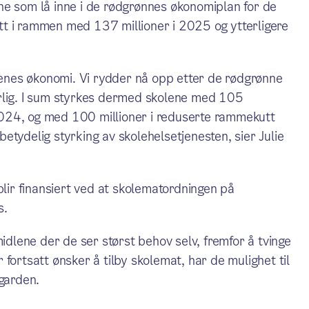
ne som lå inne i de rødgrønnes økonomiplan for de
kutt i rammen med 137 millioner i 2025 og ytterligere
olenes økonomi. Vi rydder nå opp etter de rødgrønne
rlig. I sum styrkes dermed skolene med 105
d 2024, og med 100 millioner i reduserte rammekutt
etydelig styrking av skolehelsetjenesten, sier Julie
blir finansiert ved at skolematordningen på
s.
midlene der de ser størst behov selv, fremfor å tvinge
fortsatt ønsker å tilby skolemat, har de mulighet til
tgarden.