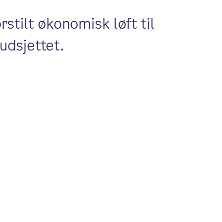
tilt økonomisk løft til
budsjettet.