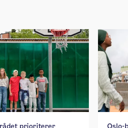
yrådet prioriterer
Oslo-b