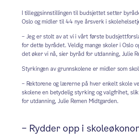
I tilleggsinnstillingen til budsjettet setter byr
Oslo og midler til 44 nye årsverk i skolehelset
– Jeg er stolt av at vi i vårt første budsjettfors
for dette byrådet. Veldig mange skoler i Oslo 
det øker vi nå, sier byråd for utdanning, Julie
Styrkingen av grunnskolene er midler som skole
– Rektorene og lærerne på hver enkelt skole ve
skolene en betydelig styrking og valgfrihet, sli
for utdanning, Julie Remen Midtgarden.
– Rydder opp i skoleøkono