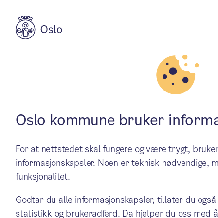
Aktuelt
Budsjett, regnskap og rapportering
Oslo-budsjette
Oslo kommune bruker informa
For at nettstedet skal fungere og være trygt, bru
løft til grunnsk
informasjonskapsler. Noen er teknisk nødvendige, m
funksjonalitet.
prioritet numm
Godtar du alle informasjonskapsler, tillater du også
statistikk og brukeradferd. Da hjelper du oss med å