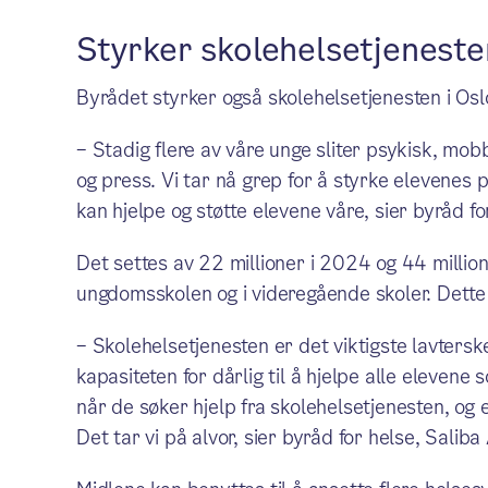
Styrker skolehelsetjenest
Byrådet styrker også skolehelsetjenesten i Os
– Stadig flere av våre unge sliter psykisk, mo
og press. Vi tar nå grep for å styrke elevenes 
kan hjelpe og støtte elevene våre, sier byråd f
Det settes av 22 millioner i 2024 og 44 million
ungdomsskolen og i videregående skoler. Dette g
– Skolehelsetjenesten er det viktigste lavterske
kapasiteten for dårlig til å hjelpe alle elevene
når de søker hjelp fra skolehelsetjenesten, og 
Det tar vi på alvor, sier byråd for helse, Salib