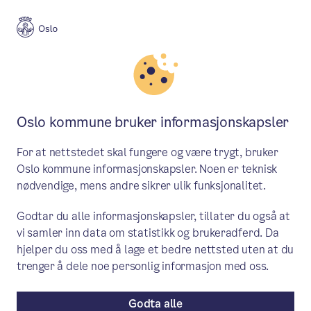
Meny
Søk
Aktuelt
Politikk
Oslo kommune bruker informasjonskapsler
Saker behandlet i byråd 10.
For at nettstedet skal fungere og være trygt, bruker
november
Oslo kommune informasjonskapsler. Noen er teknisk
nødvendige, mens andre sikrer ulik funksjonalitet.
Byrådet behandlet en sak om salg av en
Godtar du alle informasjonskapsler, tillater du også at
tidligere feriekoloni i Eidsvoll kommune.
vi samler inn data om statistikk og brukeradferd. Da
hjelper du oss med å lage et bedre nettsted uten at du
Saker i byrådet
/ Publisert: 03.11.2022 / 11.11.22
trenger å dele noe personlig informasjon med oss.
Av Byrådslederens kontor
Godta alle