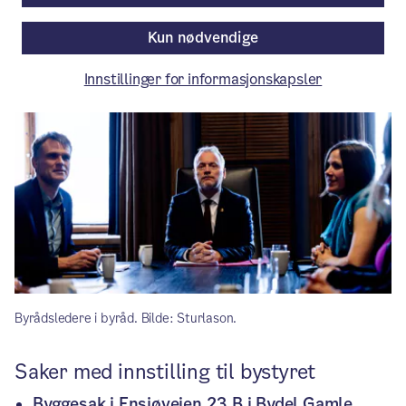
Artikkelen er mer enn ett år gammel.
Kun nødvendige
Innstillinger for informasjonskapsler
Byrådsledere i byråd. Bilde: Sturlason.
Saker med innstilling til bystyret
Byggesak i Ensjøveien 23 B i Bydel Gamle