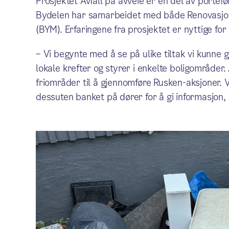
Prosjektet Avfall på avveie er en del av portefø
Bydelen har samarbeidet med både Renovasjons
(BYM). Erfaringene fra prosjektet er nyttige for
– Vi begynte med å se på ulike tiltak vi kunne
lokale krefter og styrer i enkelte boligområder.
friområder til å gjennomføre Rusken-aksjoner. Vi
dessuten banket på dører for å gi informasjon, 