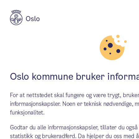
Aktuelt
Områdesatsingene i Oslo
Sammen om en 
Oslo kommune bruker informa
For at nettstedet skal fungere og være trygt, bru
I tre år har prosjektet «Avf
informasjonskapsler. Noen er teknisk nødvendige, m
funksjonalitet.
Bydel Søndre Nordstrand. Mål
Godtar du alle informasjonskapsler, tillater du også
bydelen.
statistikk og brukeradferd. Da hjelper du oss med å