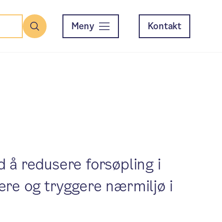
Meny
Kontakt
Søk
d å redusere forsøpling i
gere og tryggere nærmiljø i