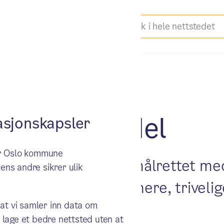
renere bydel
sjonskapsler
ker Oslo kommune
all på avveie» jobbet målrettet me
ens andre sikrer ulik
et er å bidra til renere, triveli
 at vi samler inn data om
 lage et bedre nettsted uten at