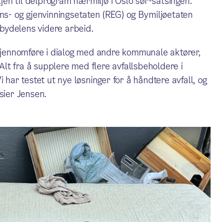
ljen til delprogram nærmiljø i Oslo sør-satsingen.
- og gjenvinningsetaten (REG) og Bymiljøetaten
 bydelens videre arbeid.
 gjennomføre i dialog med andre kommunale aktører,
 Alt fra å supplere med flere avfallsbeholdere i
 har testet ut nye løsninger for å håndtere avfall, og
sier Jensen.