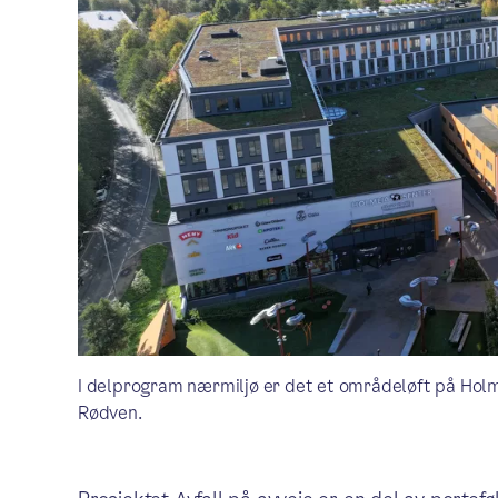
I delprogram nærmiljø er det et områdeløft på Holm
Rødven.