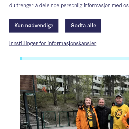
du trenger å dele noe personlig informasjon med os
Aktuelt
/ Publisert: 05.12.2024
Av Bydel Søndre Nordstrand
Kun nødvendige
Godta alle
Innstillinger for informasjonskapsler
Artikkelen er mer enn ett år gammel.