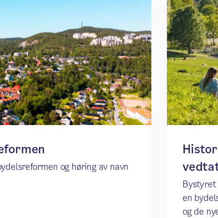
reformen
​​Hist
vedtat
 bydelsreformen og høring av navn
Bystyret 
en bydel
og de nye