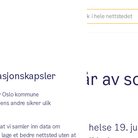
 Korkunc går av s
sjonskapsler
ker Oslo kommune
ens andre sikrer ulik
år av som byråd for helse 19. jun
 at vi samler inn data om
 lage et bedre nettsted uten at