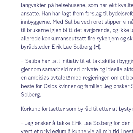
langvakter på helsehusene, som har økt kvalit
ansatte. Han har lagt frem forslag til bydelsrefo
innbyggerne. Med Saliba ved roret slipper vi nå 
til brukerne igjen blitt det avgjørende, og ikke
allerede
konkurranseutsatt fire sykehjem
og sk
byrådsleder Eirik Lae Solberg (H).
– Saliba har tatt initiativ til et taktskifte i b
gjennom samarbeid med private og ideelle aktør
en ambisiøs avtale
med regjeringen om et bedr
beste for Oslos kvinner og familier. Jeg ønsker 
Solberg.
Korkunc fortsetter som byråd til etter at bysty
– Jeg ønsker å takke Eirik Lae Solberg for den 
vært et privilegium å kunne vie all min tid i nes