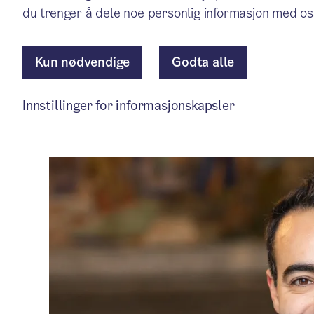
behandling av bydelsreformen
du trenger å dele noe personlig informasjon med os
på Stortinget.
Kun nødvendige
Godta alle
Pressemelding
/ Publisert: 28.05.2026
Innstillinger for informasjonskapsler
Av Byrådslederens kontor — Byrådsavdeling for helse