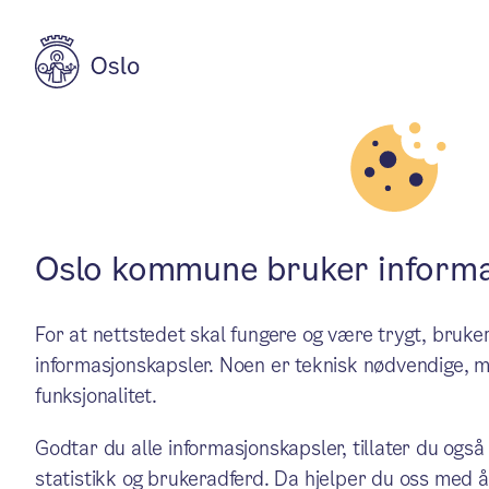
Aktuelt
Politikk
Saliba Andreas
Oslo kommune bruker informa
For at nettstedet skal fungere og være trygt, bru
juni
informasjonskapsler. Noen er teknisk nødvendige, m
funksjonalitet.
Saliba Andreas Korkunc (H) g
Godtar du alle informasjonskapsler, tillater du også
statistikk og brukeradferd. Da hjelper du oss med å