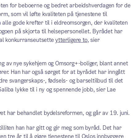
eten for beboerne og bedret arbeidshverdagen for de
rm, som vil løfte kvaliteten på tjenestene til
alle gode krefter til i eldreomsorgen, der kvaliteten
 logoen på skjorta til helsepersonellet. Byrådet har
al konkurranseutsette
ytterligere to
, sier
ygging av nye sykehjem og Omsorg+-boliger, blant annet
er. Han har også sørget for at byrådet har inngått
e svangerskaps-, fødsels- og barseltilbud til det
Saliba lykke til i ny og spennende jobb, sier Lae
ret har behandlet bydelsreformen, og går av 19. juni.
tilliten han har gitt og gir meg som byråd. Det har
ten tre år til å gjøre tjenestene til Oslos innbyggere