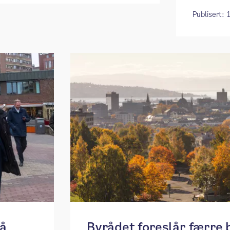
Publisert:
få
Byrådet foreslår færre 