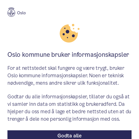
Meny
Søk
Aktuelt
Politikk
Oslo kommune bruker informasjonskapsler
Pressekonferanse om
For at nettstedet skal fungere og være trygt, bruker
bydelsreformen
Oslo kommune informasjonskapsler. Noen er teknisk
nødvendige, mens andre sikrer ulik funksjonalitet.
Byrådet inviterer til pressekonferanse om
Godtar du alle informasjonskapsler, tillater du også at
bydelsreformen og høring av navn på nye
vi samler inn data om statistikk og brukeradferd. Da
bydeler.
hjelper du oss med å lage et bedre nettsted uten at du
trenger å dele noe personlig informasjon med oss.
Aktuelt
/ Publisert: 19.06.2026
Av Byrådslederens kontor — Byrådsavdeling for finans —
Godta alle