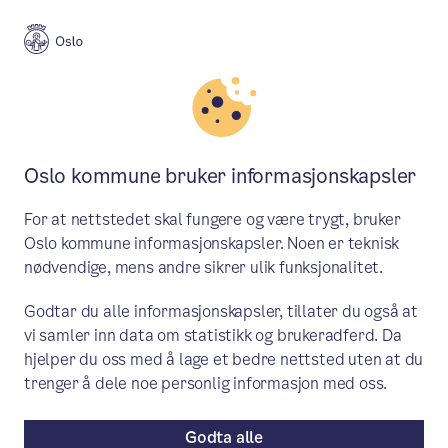
Meny
Søk
Aktuelt
Politikk
Oslo kommune bruker informasjonskapsler
Saker behandlet i byråd 11. mai
For at nettstedet skal fungere og være trygt, bruker
Byrådet behandlet blant annet en sak om
Oslo kommune informasjonskapsler. Noen er teknisk
nødvendige, mens andre sikrer ulik funksjonalitet.
budsjett for oppgradering av torg og
møteplasser.
Godtar du alle informasjonskapsler, tillater du også at
vi samler inn data om statistikk og brukeradferd. Da
hjelper du oss med å lage et bedre nettsted uten at du
Saker i byrådet
/ Publisert: 04.05.2023 / 11.04.2023
trenger å dele noe personlig informasjon med oss.
Av Byrådslederens kontor
Godta alle