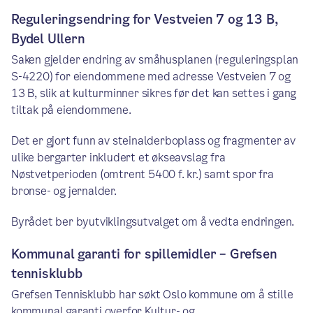
Reguleringsendring for Vestveien 7 og 13 B,
Bydel Ullern
Saken gjelder endring av småhusplanen (reguleringsplan
S-4220) for eiendommene med adresse Vestveien 7 og
13 B, slik at kulturminner sikres før det kan settes i gang
tiltak på eiendommene.
Det er gjort funn av steinalderboplass og fragmenter av
ulike bergarter inkludert et økseavslag fra
Nøstvetperioden (omtrent 5400 f. kr.) samt spor fra
bronse- og jernalder.
Byrådet ber byutviklingsutvalget om å vedta endringen.
Kommunal garanti for spillemidler – Grefsen
tennisklubb
Grefsen Tennisklubb har søkt Oslo kommune om å stille
kommunal garanti overfor Kultur- og