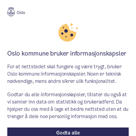
Meny
Søk
Aktuelt
Politikk
Oslo kommune bruker informasjonskapsler
Saker behandlet i byrådet 7.
For at nettstedet skal fungere og være trygt, bruker
mars
Oslo kommune informasjonskapsler. Noen er teknisk
nødvendige, mens andre sikrer ulik funksjonalitet.
Byrådet avga blant annet et høringssvar
Godtar du alle informasjonskapsler, tillater du også at
om kvalitetsutvikling og forslaget om å
vi samler inn data om statistikk og brukeradferd. Da
avvikle eksamen.
hjelper du oss med å lage et bedre nettsted uten at du
trenger å dele noe personlig informasjon med oss.
Saker i byrådet
/ Publisert: 29.02.2024 / 07.03.2024
Av Byrådslederens kontor
Godta alle