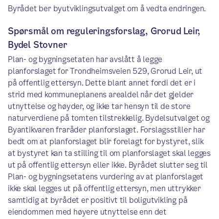
Byrådet ber byutviklingsutvalget om å vedta endringen.
Spørsmål om reguleringsforslag, Grorud Leir,
Bydel Stovner
Plan- og bygningsetaten har avslått å legge
planforslaget for Trondheimsveien 529, Grorud Leir, ut
på offentlig ettersyn. Dette blant annet fordi det er i
strid med kommuneplanens arealdel når det gjelder
utnyttelse og høyder, og ikke tar hensyn til de store
naturverdiene på tomten tilstrekkelig. Bydelsutvalget og
Byantikvaren fraråder planforslaget. Forslagsstiller har
bedt om at planforslaget blir forelagt for bystyret, slik
at bystyret kan ta stilling til om planforslaget skal legges
ut på offentlig ettersyn eller ikke. Byrådet slutter seg til
Plan- og bygningsetatens vurdering av at planforslaget
ikke skal legges ut på offentlig ettersyn, men uttrykker
samtidig at byrådet er positivt til boligutvikling på
eiendommen med høyere utnyttelse enn det