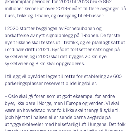
økonomiplanperioden for 2020 til 2023 bruke 862
millioner kroner ut over 2019-nivået til flere avganger på
buss, trikk og T-bane, og overgang til el-busser.
I 2020 starter byggingen av Fornebubanen og
anskaffelse av nytt signalanlegg på T-banen. De første
nye trikkene skal testes ut i trafikk, og er planlagt satt ut
i ordinær drift i 2021. Byrådet fortsetter satsingen på
sykkelveier, og i 2020 skal det bygges 20 km nye
sykkelveier og 8 km skal oppgraderes.
I tillegg vil byrådet legge til rette for etablering av 600
parkeringsplasser reservert bildelingsbiler.
– Oslo skal gå foran som et godt eksempel for andre
byer, ikke bare i Norge, men i Europa og verden. Vi skal
være en hovedstad hvor folk ikke skal trenge å sykle til
jobb hjertet i halsen eller sende barna avgårde på
utrygge skoleveier med helsefarlig luft i lungene. Det folk