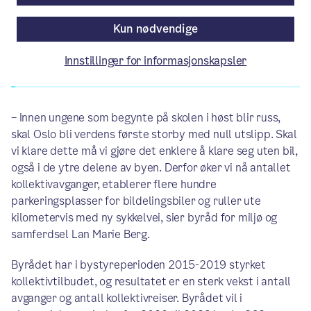
Av Byrådslederens kontor
Kun nødvendige
Innstillinger for informasjonskapsler
Artikkelen er mer enn ett år gammel.
– Innen ungene som begynte på skolen i høst blir russ,
skal Oslo bli verdens første storby med null utslipp. Skal
vi klare dette må vi gjøre det enklere å klare seg uten bil,
også i de ytre delene av byen. Derfor øker vi nå antallet
kollektivavganger, etablerer flere hundre
parkeringsplasser for bildelingsbiler og ruller ute
kilometervis med ny sykkelvei, sier byråd for miljø og
samferdsel Lan Marie Berg.
Byrådet har i bystyreperioden 2015-2019 styrket
kollektivtilbudet, og resultatet er en sterk vekst i antall
avganger og antall kollektivreiser. Byrådet vil i