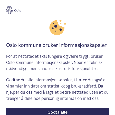
Meny
Søk
Aktuelt
Politikk
Oslo kommune bruker informasjonskapsler
Oslobudsjettet 2020: Det skal
For at nettstedet skal fungere og være trygt, bruker
bli enklere å klare seg uten bil
Oslo kommune informasjonskapsler. Noen er teknisk
nødvendige, mens andre sikrer ulik funksjonalitet.
Byrådet prioriterer kollektivreiser, sykkel
Godtar du alle informasjonskapsler, tillater du også at
og bildeling i årets budsjett. Målet er å
vi samler inn data om statistikk og brukeradferd. Da
gjøre det enda enklere for flere å klare
hjelper du oss med å lage et bedre nettsted uten at du
seg uten egen bil, også i ytre by.
trenger å dele noe personlig informasjon med oss.
Godta alle
Pressemelding
/ Publisert: 25.09.2019