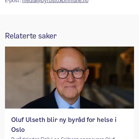
E-post:
media@byr.oslo.kommune.no
Relaterte saker
​​Oluf Ulseth blir ny byråd for helse i
Oslo ​