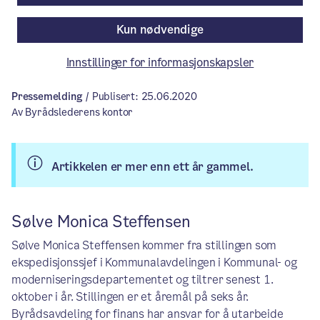
direktør i Eiendoms- og
byfornyelsesetaten Eskil Bråten har
Kun nødvendige
begge fått fornyet sine åremålsstillinger.
Innstillinger for informasjonskapsler
Pressemelding
/ Publisert: 25.06.2020
Av Byrådslederens kontor
Artikkelen er mer enn ett år gammel.
Sølve Monica Steffensen
Sølve Monica Steffensen kommer fra stillingen som
ekspedisjonssjef i Kommunalavdelingen i Kommunal- og
moderniseringsdepartementet og tiltrer senest 1.
oktober i år. Stillingen er et åremål på seks år.
Byrådsavdeling for finans har ansvar for å utarbeide