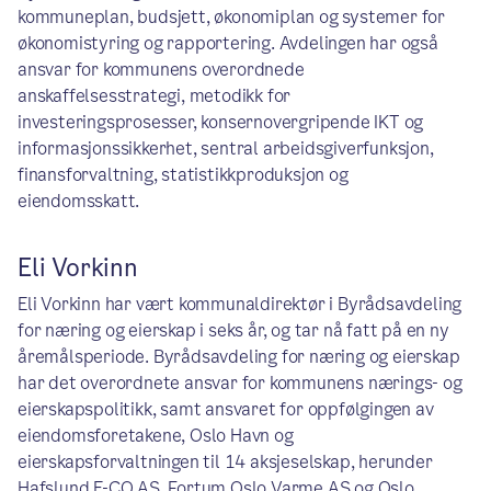
kommuneplan, budsjett, økonomiplan og systemer for
økonomistyring og rapportering. Avdelingen har også
ansvar for kommunens overordnede
anskaffelsesstrategi, metodikk for
investeringsprosesser, konsernovergripende IKT og
informasjonssikkerhet, sentral arbeidsgiverfunksjon,
finansforvaltning, statistikkproduksjon og
eiendomsskatt.
Eli Vorkinn
Eli Vorkinn har vært kommunaldirektør i Byrådsavdeling
for næring og eierskap i seks år, og tar nå fatt på en ny
åremålsperiode. Byrådsavdeling for næring og eierskap
har det overordnete ansvar for kommunens nærings- og
eierskapspolitikk, samt ansvaret for oppfølgingen av
eiendomsforetakene, Oslo Havn og
eierskapsforvaltningen til 14 aksjeselskap, herunder
Hafslund E-CO AS, Fortum Oslo Varme AS og Oslo