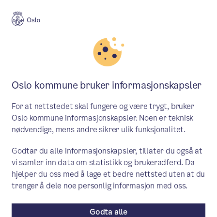
Meny
Søk
Aktuelt
Politikk
Oslo kommune bruker informasjonskapsler
Nye ledere i Oslo kommune
For at nettstedet skal fungere og være trygt, bruker
utnevnt i byråd
Oslo kommune informasjonskapsler. Noen er teknisk
nødvendige, mens andre sikrer ulik funksjonalitet.
Byrådet har i dag utnevnt Sølve Monica
Godtar du alle informasjonskapsler, tillater du også at
Steffensen til ny kommunaldirektør i
vi samler inn data om statistikk og brukeradferd. Da
Byrådsavdeling for finans.
hjelper du oss med å lage et bedre nettsted uten at du
Kommunaldirektør Eli Vorkinn i
trenger å dele noe personlig informasjon med oss.
Byrådsavdeling for næring og eierskap og
Godta alle