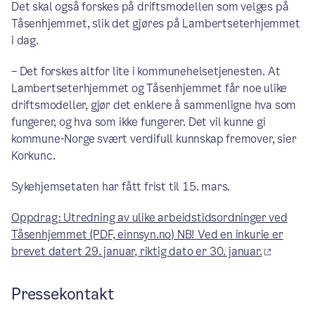
Det skal også forskes på driftsmodellen som velges på
Tåsenhjemmet, slik det gjøres på Lambertseterhjemmet
i dag.
– Det forskes altfor lite i kommunehelsetjenesten. At
Lambertseterhjemmet og Tåsenhjemmet får noe ulike
driftsmodeller, gjør det enklere å sammenligne hva som
fungerer, og hva som ikke fungerer. Det vil kunne gi
kommune-Norge svært verdifull kunnskap fremover, sier
Korkunc.
Sykehjemsetaten har fått frist til 15. mars.
Oppdrag: Utredning av ulike arbeidstidsordninger ved
Tåsenhjemmet (PDF, einnsyn.no) NB! Ved en inkurie er
brevet datert 29. januar, riktig dato er 30. januar.
Pressekontakt