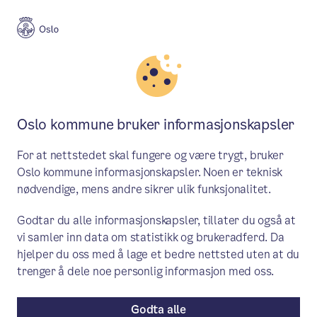
Meny
Søk
Aktuelt
Helse og omsorg
Oslo kommune bruker informasjonskapsler
​​Ny driftsmodell på
For at nettstedet skal fungere og være trygt, bruker
Tåsenhjemmet skal sikre god
Oslo kommune informasjonskapsler. Noen er teknisk
nødvendige, mens andre sikrer ulik funksjonalitet.
kvalitet til bebore og bedre
arbeidshverdag for ansatte
Godtar du alle informasjonskapsler, tillater du også at
vi samler inn data om statistikk og brukeradferd. Da
hjelper du oss med å lage et bedre nettsted uten at du
Høsten 2024 åpner det splitter nye
trenger å dele noe personlig informasjon med oss.
Tåsenhjemmet. Byrådet har bedt
Sykehjemsetaten utrede en ny
Godta alle