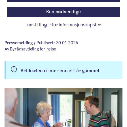
driftsmodell som skal sikre god kvalitet
Kun nødvendige
for brukerne og legge til rette for heltid
for de ansatte.
Innstillinger for informasjonskapsler
Pressemelding
/ Publisert: 30.01.2024
Av Byrådsavdeling for helse
Artikkelen er mer enn ett år gammel.