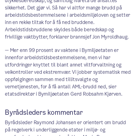
ulykkesberedskap, og samtidig ivareta de ansattes
sikkerhet. Det gjør vi. Så har vi altfor mange brudd på
arbeidstidsbestemmelsene i arbeidsmiljøloven og setter
inn en rekke tiltak for å få ned bruddene.
Arbeidstidsbruddene skyldes både beredskap og
frivillige vaktbytter, forklarer brannsjef Jon Myroldhaug.
— Mer enn 99 prosent av vaktene i Bymiljøetaten er
innenfor arbeidstidsbestemmelsene, men vi har
utfordringer knyttet til blant annet viltforvaltning og
veikontroller ved ekstremvær. Vi jobber systematisk med
oppfølgingen sammen med tillitsvalgte og
vernetjenesten, for å få antall AML-brudd ned, sier
etatsdirektør i Bymiljøetaten Gerd Robsahm Kjørven.
Byrådsleders kommentar
Byrådsleder Raymond Johansen er orientert om brudd
på regelverk i underliggende etater i miljø- og