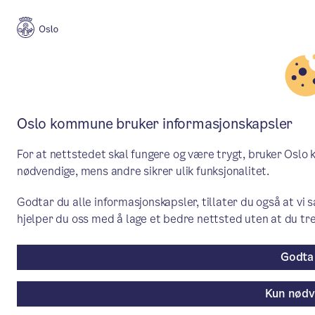
Aktuelt
Politikk
Oslo kommune bruker informasjonskapsler
Forsterket oppfølging av
For at nettstedet skal fungere og være trygt, bruker Oslo
arbeidstid
nødvendige, mens andre sikrer ulik funksjonalitet.
Etter opplysninger om brudd på
Godtar du alle informasjonskapsler, tillater du også at vi 
hjelper du oss med å lage et bedre nettsted uten at du tr
arbeidstidsbestemmelsene i
underliggende etater, har byråd for miljø
Godta 
og samferdsel Lan Marie Berg fått
redegjørelser for hvordan dette følges
Kun nødv