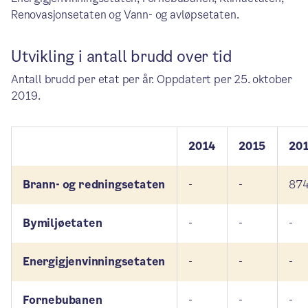
Renovasjonsetaten og Vann- og avløpsetaten.
Utvikling i antall brudd over tid
Antall brudd per etat per år. Oppdatert per 25. oktober
2019.
2014
2015
20
Brann- og redningsetaten
-
-
87
Bymiljøetaten
-
-
-
Energigjenvinningsetaten
-
-
-
Fornebubanen
-
-
-