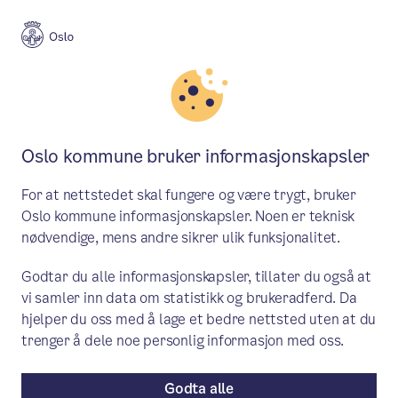
Meny
Søk
Aktuelt
Helse og omsorg
Oslo kommune bruker informasjonskapsler
Familien i fokus - om
For at nettstedet skal fungere og være trygt, bruker
framtidsdrømmer, tillit og
Oslo kommune informasjonskapsler. Noen er teknisk
nødvendige, mens andre sikrer ulik funksjonalitet.
koordinering av tjenester
Godtar du alle informasjonskapsler, tillater du også at
- Familiene vi møter er ikke vant til å bli
vi samler inn data om statistikk og brukeradferd. Da
tatt imot med nysgjerrighet. Noen blir
hjelper du oss med å lage et bedre nettsted uten at du
trenger å dele noe personlig informasjon med oss.
rørt til tårer når vi spør om hva deres
drøm for framtiden er, i stedet for å
Godta alle