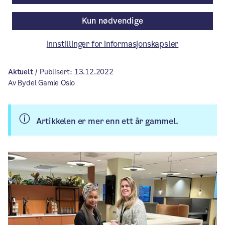
fortelle hva vi mener er best for dem.
Kun nødvendige
Amal, barnevernspedagog Bydel Gamle
Oslo.
Innstillinger for informasjonskapsler
Aktuelt
/ Publisert: 13.12.2022
Av Bydel Gamle Oslo
Artikkelen er mer enn ett år gammel.