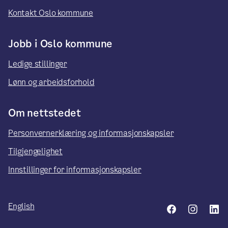
Kontakt Oslo kommune
Jobb i Oslo kommune
Ledige stillinger
Lønn og arbeidsforhold
Om nettstedet
Personvernerklæring og informasjonskapsler
Tilgjengelighet
Innstillinger for informasjonskapsler
English
Facebook
Insta
L