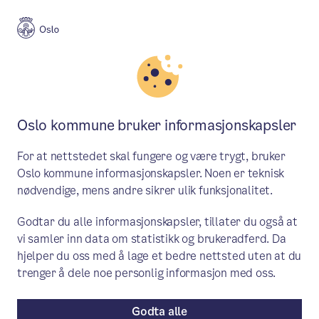
Meny
Søk
Aktuelt
Politikk
Oslo kommune bruker informasjonskapsler
Endringer i byrådet
For at nettstedet skal fungere og være trygt, bruker
Byrådsleder Raymond Johansen gjør en
Oslo kommune informasjonskapsler. Noen er teknisk
nødvendige, mens andre sikrer ulik funksjonalitet.
endring i sammensetningen av byrådet i
Oslo. Sunniva Holmås Eidsvoll oppnevnes
Godtar du alle informasjonskapsler, tillater du også at
vi samler inn data om statistikk og brukeradferd. Da
som byråd for oppvekst og kunnskap og
hjelper du oss med å lage et bedre nettsted uten at du
Inga Marte Thorkildsen trer ut av
trenger å dele noe personlig informasjon med oss.
byrådet. Endringen trer i kraft tirsdag 19.
Godta alle
oktober 2021 kl. 10.00.