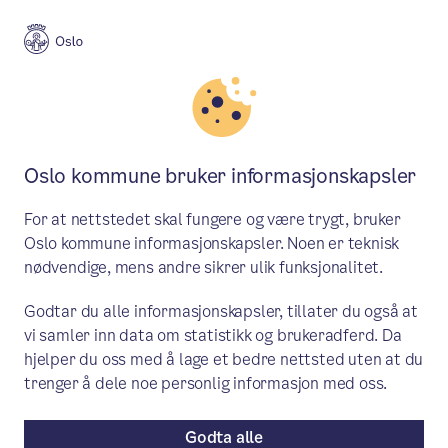
Meny
Søk
Aktuelt
Helse og omsorg
Oslo kommune bruker informasjonskapsler
Helsesykepleier-Grand Prix i
For at nettstedet skal fungere og være trygt, bruker
Calgary
Oslo kommune informasjonskapsler. Noen er teknisk
nødvendige, mens andre sikrer ulik funksjonalitet.
Internasjonalt fagfellesskap, inspirasjon
Godtar du alle informasjonskapsler, tillater du også at
og stolthet over eget arbeid.
vi samler inn data om statistikk og brukeradferd. Da
hjelper du oss med å lage et bedre nettsted uten at du
Aktuelt
/ Publisert: 09.09.2025
trenger å dele noe personlig informasjon med oss.
Av Bydel Frogner
Godta alle