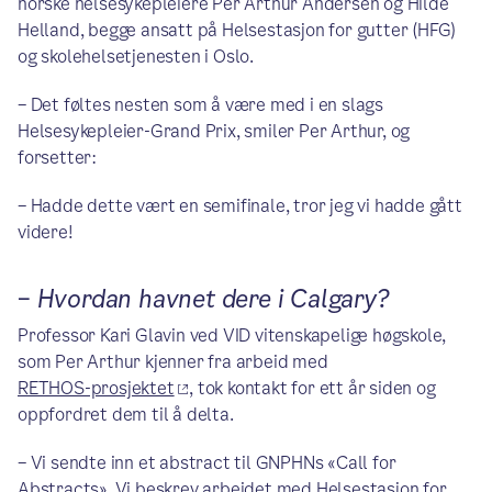
norske helsesykepleiere Per Arthur Andersen og Hilde
Helland, begge ansatt på Helsestasjon for gutter (HFG)
og skolehelsetjenesten i Oslo.
– Det føltes nesten som å være med i en slags
Helsesykepleier-Grand Prix, smiler Per Arthur, og
forsetter:
– Hadde dette vært en semifinale, tror jeg vi hadde gått
videre!
–
Hvordan havnet dere i Calgary?
Professor Kari Glavin ved VID vitenskapelige høgskole,
som Per Arthur kjenner fra arbeid med
RETHOS-prosjektet
, tok kontakt for ett år siden og
oppfordret dem til å delta.
– Vi sendte inn et abstract til GNPHNs «Call for
Abstracts». Vi beskrev arbeidet med Helsestasjon for