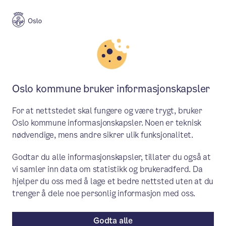
Meny
Søk
Aktuelt
Helse og omsorg
Oslo kommune bruker informasjonskapsler
​​Byrådet bevilger 20 millioner
For at nettstedet skal fungere og være trygt, bruker
til legevakten i Oslo​
Oslo kommune informasjonskapsler. Noen er teknisk
nødvendige, mens andre sikrer ulik funksjonalitet.
Legevakten er en viktig trygghet for
Godtar du alle informasjonskapsler, tillater du også at
innbyggerne. Byrådet bevilger 20
vi samler inn data om statistikk og brukeradferd. Da
millioner kroner for å bidra til enda bedre
hjelper du oss med å lage et bedre nettsted uten at du
pasientflyt og kortere ventetid på
trenger å dele noe personlig informasjon med oss.
telefonen.
Godta alle