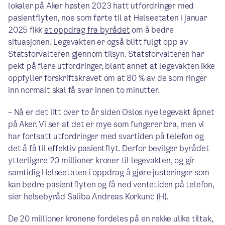
lokaler på Aker høsten 2023 hatt utfordringer med
pasientflyten, noe som førte til at Helseetaten i januar
2025 fikk
et oppdrag fra byrådet
om å bedre
situasjonen. Legevakten er også blitt fulgt opp av
Statsforvalteren gjennom tilsyn. Statsforvalteren har
pekt på flere utfordringer, blant annet at legevakten ikke
oppfyller forskriftskravet om at 80 % av de som ringer
inn normalt skal få svar innen to minutter.
– Nå er det litt over to år siden Oslos nye legevakt åpnet
på Aker. Vi ser at det er mye som fungerer bra, men vi
har fortsatt utfordringer med svartiden på telefon og
det å få til effektiv pasientflyt. Derfor bevilger byrådet
ytterligere 20 millioner kroner til legevakten, og gir
samtidig Helseetaten i oppdrag å gjøre justeringer som
kan bedre pasientflyten og få ned ventetiden på telefon,
sier helsebyråd Saliba Andreas Korkunc (H).
De 20 millioner kronene fordeles på en rekke ulike tiltak,