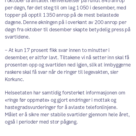
I oktober lå antallet henvendelser på rundt 845 anrop
per døgn, før det steg til om lag 1 050 i desember, med
topper på opptil 1 350 anrop på de mest belastede
dagene. Denne økningen på i overkant av 200 anrop per
døgn fra oktober til desember skapte betydelig press på
svartidene.
– At kun 17 prosent fikk svar innen to minutter i
desember, er altfor lavt. Tiltakene vi nå setter inn skal få
prosenten opp og svartiden ned igjen, slik at innbyggerne
raskere skal få svar når de ringer til legevakten, sier
Korkunc.
Helseetaten har samtidig forsterket informasjonen om
«ringe før oppmøte» og gjort endringer i mottak og
hastegradsvurderinger for å avlaste telefonlinjene.
Målet er å sikre mer stabile svartider gjennom hele året,
også i perioder med stor pågang.