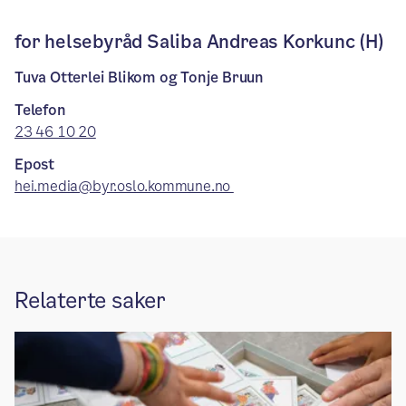
for helsebyråd Saliba Andreas Korkunc (H)
Tuva Otterlei Blikom og Tonje Bruun
Telefon
23 46 10 20
Epost
hei.media@byr.oslo.kommune.no
Relaterte saker