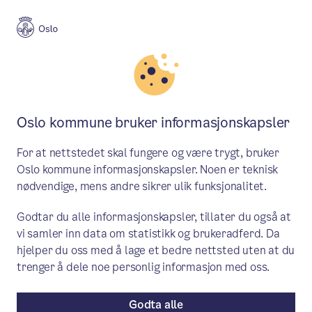
Meny
Søk
Aktuelt
Helse og omsorg
Oslo kommune bruker informasjonskapsler
Første pårørendeundersøkelse i
For at nettstedet skal fungere og være trygt, bruker
hjemmetjenesten er
Oslo kommune informasjonskapsler. Noen er teknisk
nødvendige, mens andre sikrer ulik funksjonalitet.
gjennomført
Godtar du alle informasjonskapsler, tillater du også at
Flertallet av pårørende er fornøyde med
vi samler inn data om statistikk og brukeradferd. Da
hjemmetjenesten i Oslo, men det er rom
hjelper du oss med å lage et bedre nettsted uten at du
trenger å dele noe personlig informasjon med oss.
for forbedringer. Den første
pårørendeundersøkelsen for
Godta alle