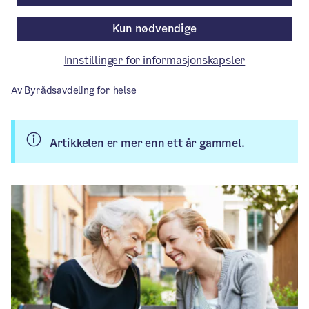
hjemmetjenesten er gjennomført, og
Kun nødvendige
nesten 4000 personer svarte.
Innstillinger for informasjonskapsler
Aktuelt
/ Publisert: 16.06.2025
Av Byrådsavdeling for helse
Artikkelen er mer enn ett år gammel.