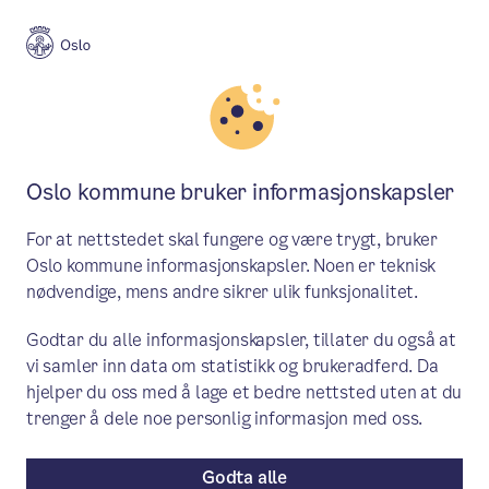
Meny
Søk
Aktuelt
Budsjett, regnskap og rapportering
Oslo kommune bruker informasjonskapsler
Oslo-budsjettet 2024: ​​5,5
For at nettstedet skal fungere og være trygt, bruker
milliarder til idrettsanlegg​
Oslo kommune informasjonskapsler. Noen er teknisk
nødvendige, mens andre sikrer ulik funksjonalitet.
BYRÅD RAYMOND JOHANSEN: Da
Godtar du alle informasjonskapsler, tillater du også at
rødgrønt byråd tiltrådte i 2015, lå Oslo
vi samler inn data om statistikk og brukeradferd. Da
på jumboplass i investeringer i
hjelper du oss med å lage et bedre nettsted uten at du
idrettsanlegg.
trenger å dele noe personlig informasjon med oss.
Godta alle
Pressemelding
/ Publisert: 27.09.2023