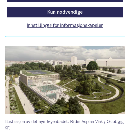
Av Byrådsavdeling for kultur og næring
Kun nødvendige
Innstillinger for informasjonskapsler
Artikkelen er mer enn ett år gammel.
Illustrasjon av det nye Tøyenbadet. Bilde: Asplan Viak / Oslobygg
KF.