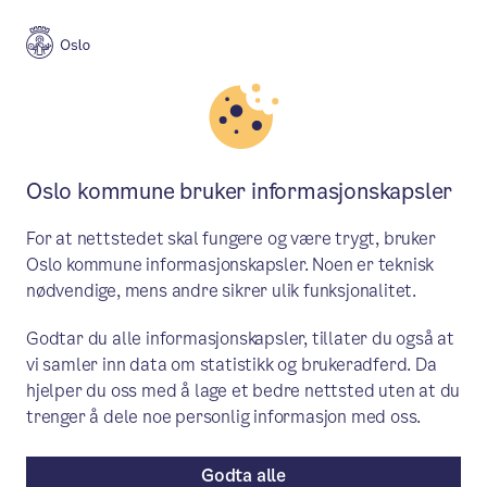
Meny
Søk
Aktuelt
Skole og utdanning
Oslo kommune bruker informasjonskapsler
Velkommen til skolestart!
For at nettstedet skal fungere og være trygt, bruker
Mandag starter rundt 6500
Oslo kommune informasjonskapsler. Noen er teknisk
nødvendige, mens andre sikrer ulik funksjonalitet.
førsteklassinger i Osloskolen. Byråd for
utdanning ønsker alle en god skolestart.
Godtar du alle informasjonskapsler, tillater du også at
vi samler inn data om statistikk og brukeradferd. Da
hjelper du oss med å lage et bedre nettsted uten at du
Aktuelt
/ Publisert: 15.08.2024
trenger å dele noe personlig informasjon med oss.
Av Byrådsavdeling for utdanning
Godta alle