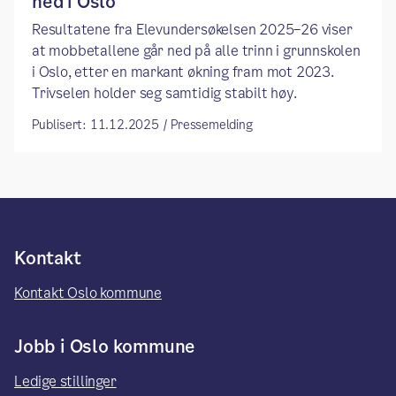
ned i Oslo
Resultatene fra Elevundersøkelsen 2025–26 viser
at mobbetallene går ned på alle trinn i grunnskolen
i Oslo, etter en markant økning fram mot 2023.
Trivselen holder seg samtidig stabilt høy.
Publisert: 11.12.2025 / Pressemelding
Kontakt
Kontakt Oslo kommune
Jobb i Oslo kommune
Ledige stillinger