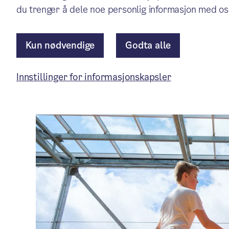
i grunnskolen i Oslo, etter
du trenger å dele noe personlig informasjon med os
samtidig stabilt høy.
Kun nødvendige
Godta alle
Pressemelding
/ Publisert: 11.12.2025
Innstillinger for informasjonskapsler
Av Byrådsavdeling for utdanning