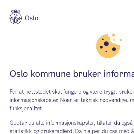
Aktuelt
Skole og utdanning
Elevundersøkel
Oslo kommune bruker informa
For at nettstedet skal fungere og være trygt, bru
Oslo
informasjonskapsler. Noen er teknisk nødvendige, m
funksjonalitet.
Resultatene fra Elevunders
Godtar du alle informasjonskapsler, tillater du også
statistikk og brukeradferd. Da hjelper du oss med å