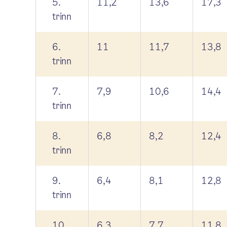
5.
11,2
13,6
17,3
trinn
6.
11
11,7
13,8
trinn
7.
7,9
10,6
14,4
trinn
8.
6,8
8,2
12,4
trinn
9.
6,4
8,1
12,8
trinn
10.
6,3
7,7
11,8