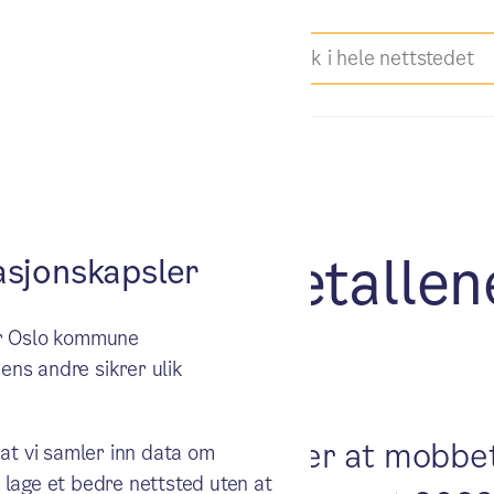
sen: Mobbetallene
sjonskapsler
ker Oslo kommune
ens andre sikrer ulik
økelsen 2025–26 viser at mobbeta
 at vi samler inn data om
 lage et bedre nettsted uten at