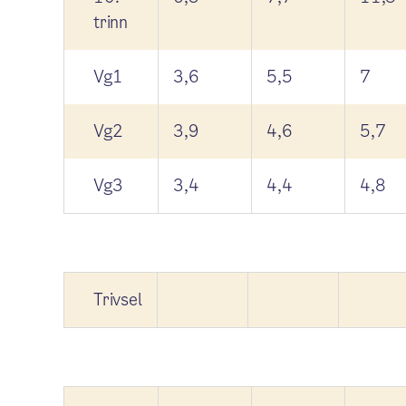
trinn
Vg1
3,6
5,5
7
Vg2
3,9
4,6
5,7
Vg3
3,4
4,4
4,8
Trivsel