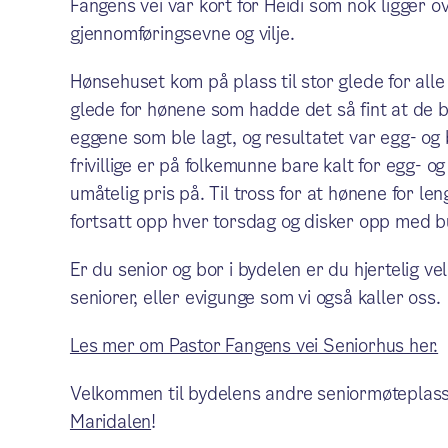
Fangens vei var kort for Heidi som nok ligger o
gjennomføringsevne og vilje.
Hønsehuset kom på plass til stor glede for alle 
glede for hønene som hadde det så fint at de b
eggene som ble lagt, og resultatet var egg- og b
frivillige er på folkemunne bare kalt for egg- 
umåtelig pris på. Til tross for at hønene for le
fortsatt opp hver torsdag og disker opp med b
Er du senior og bor i bydelen er du hjertelig v
seniorer, eller evigunge som vi også kaller oss.
Les mer om Pastor Fangens vei Seniorhus her.
Velkommen til bydelens andre seniormøteplas
Maridalen
!