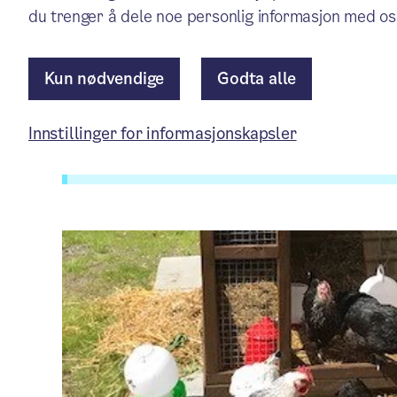
du trenger å dele noe personlig informasjon med os
Aktuelt
/ Publisert: 09.02.2023
Av Bydel Nordre Aker
Kun nødvendige
Godta alle
Innstillinger for informasjonskapsler
Artikkelen er mer enn ett år gammel.