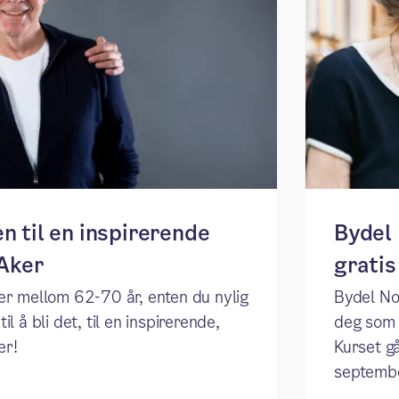
 til en inspirerende
Bydel 
 Aker
grati
er mellom 62-70 år, enten du nylig
Bydel Nor
il å bli det, til en inspirerende,
deg som 
er!
Kurset g
september