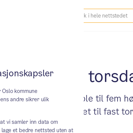
er førte til torsd
sjonskapsler
ker Oslo kommune
torien om fjæra som ble til fem h
ens andre sikrer ulik
ra Jessheim som ledet til fast t
 at vi samler inn data om
 lage et bedre nettsted uten at