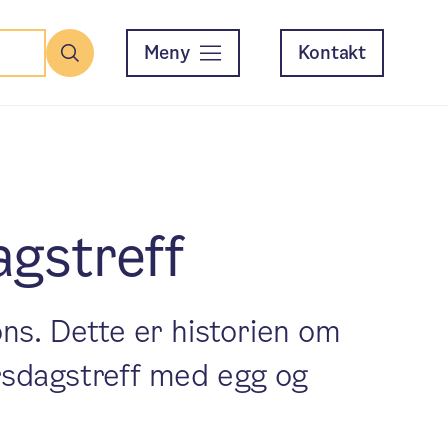
Meny
Kontakt
Søk
agstreff
øns. Dette er historien om
orsdagstreff med egg og