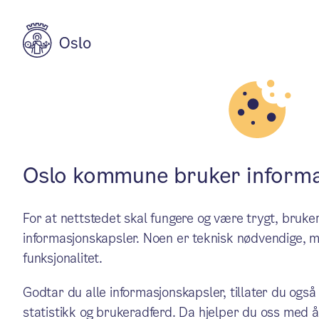
Aktuelt
Helse og omsorg
Pensjonerte høn
Oslo kommune bruker informa
For at nettstedet skal fungere og være trygt, bru
Du har helt sikkert hørt his
informasjonskapsler. Noen er teknisk nødvendige, m
funksjonalitet.
en gjeng pensjonerte høns f
Godtar du alle informasjonskapsler, tillater du også
bacon på Seniorhuset.
statistikk og brukeradferd. Da hjelper du oss med å