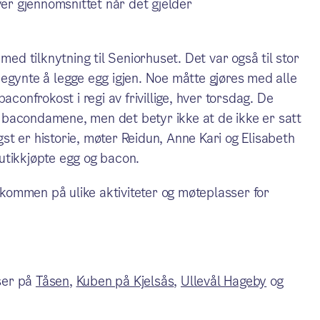
ver gjennomsnittet når det gjelder
med tilknytning til Seniorhuset. Det var også til stor
egynte å legge egg igjen. Noe måtte gjøres med alle
aconfrokost i regi av frivillige, hver torsdag. De
og bacondamene, men det betyr ikke at de ikke er satt
ngst er historie, møter Reidun, Anne Kari og Elisabeth
utikkjøpte egg og bacon.
elkommen på ulike aktiviteter og møteplasser for
ser på
Tåsen
,
Kuben på Kjelsås
,
Ullevål Hageby
og