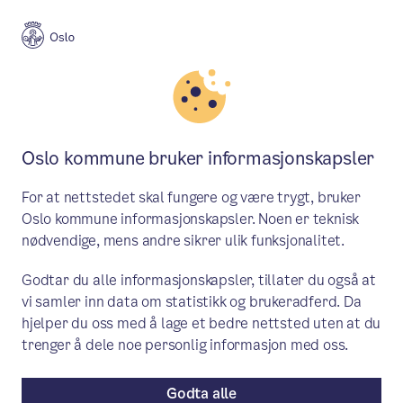
Meny
Søk
Aktuelt
Politikk
Oslo kommune bruker informasjonskapsler
Oslobudsjettet 2021: Sterkere
For at nettstedet skal fungere og være trygt, bruker
samarbeid mellom næringsliv,
Oslo kommune informasjonskapsler. Noen er teknisk
nødvendige, mens andre sikrer ulik funksjonalitet.
oppstartsselskaper og Oslo
kommune
Godtar du alle informasjonskapsler, tillater du også at
vi samler inn data om statistikk og brukeradferd. Da
hjelper du oss med å lage et bedre nettsted uten at du
– Byrådet vil at Oslo skal være en av
trenger å dele noe personlig informasjon med oss.
verdens mest bærekraftige, smarte og
innovative byer. Koronakrisen har truffet
Godta alle