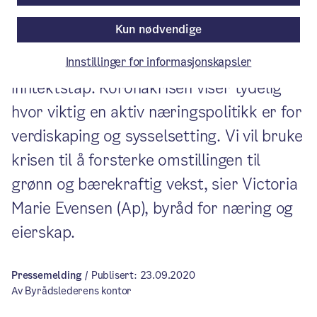
Oslos næringsliv særlig hardt.
Kun nødvendige
Arbeidsledigheten har steget og store
deler av næringslivet opplever store
Innstillinger for informasjonskapsler
inntektstap. Koronakrisen viser tydelig
hvor viktig en aktiv næringspolitikk er for
verdiskaping og sysselsetting. Vi vil bruke
krisen til å forsterke omstillingen til
grønn og bærekraftig vekst, sier Victoria
Marie Evensen (Ap), byråd for næring og
eierskap.
Pressemelding
/ Publisert: 23.09.2020
Av Byrådslederens kontor