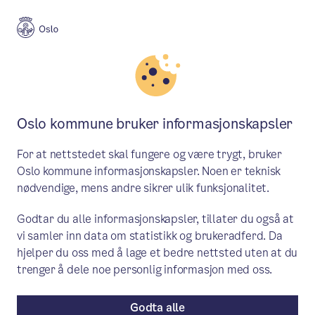
Meny
Søk
Aktuelt
Budsjett, regnskap og rapportering
Oslo kommune bruker informasjonskapsler
Oslo-budsjettet 2024: Byrådet
For at nettstedet skal fungere og være trygt, bruker
foreslår storsatsing på
Oslo kommune informasjonskapsler. Noen er teknisk
nødvendige, mens andre sikrer ulik funksjonalitet.
ungdomsskoler
Godtar du alle informasjonskapsler, tillater du også at
BYRÅD EIRIK LAE SOLBERG: Byrådet
vi samler inn data om statistikk og brukeradferd. Da
setter av 80 millioner kroner til en
hjelper du oss med å lage et bedre nettsted uten at du
trenger å dele noe personlig informasjon med oss.
storsatsing på ungdomsskoler i
levekårsutsatte områder. Målet er å
Godta alle