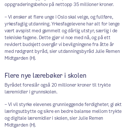
oppgraderingsbehov på nettopp 35 millioner kroner.
– Vi ønsker at flere unge i Oslo skal velge, og fullføre,
yrkesfaglig utdanning. Yrkesfagelevene har alt for lenge
vært avspist med gammelt og dårlig utstyr, særlig i de
tekniske fagene. Dette gjør vi noe med nå, og på ett
revidert budsjett overgår vi bevilgningene fra åtte år
med rødgrønt byråd, sier utdanningsbyråd Julie Remen
Midtgarden (H).
Flere nye lærebøker i skolen
Byrådet foreslår også 20 millioner kroner til trykte
læremidler i grunnskolen.
– Vi vil styrke elevenes grunnleggende ferdigheter, gi økt
læringsutbytte og sikre en bedre balanse mellom trykte
og digitale læremidler i skolen, sier Julie Remen
Midtgarden (H).