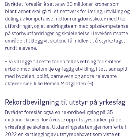
Byrådet foreslår å sette av 80 millioner kroner som
blant annet skal gå til et nettverk for læring, utvikling og
deling av kompetanse mellom ungdomsskoler med like
utfordringer, og et endringsteam med spisskompetanse
på storbyutfordringer og skoleledelse i levekårsutsatte
områder. I tillegg vil skolene få midler til å styrke laget
rundt elevene.
– Vi vil legge til rette for en felles retning for skolens
arbeid med skolemiljø og faglig utvikling, i tett samspill
med bydelen, politi, barnevern og andre relevante
aktører, sier Julie Remen Midtgarden (H).
Rekordbevilgning til utstyr på yrkesfag
Byrådet foreslår også en rekordbevilgning på 35
millioner kroner for å ruste opp utstyrsparken på de
yrkesfaglige skolene. Utdanningsetaten gjennomførte i
2022 en kartlegging av utstyrsbehovet som viste et