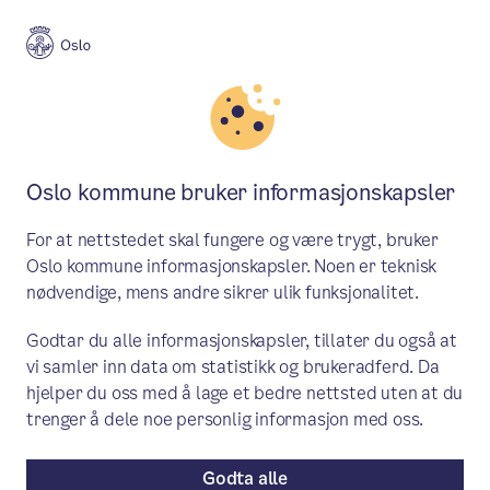
Meny
Søk
Aktuelt
Budsjett for bydelene
Oslo kommune bruker informasjonskapsler
Bydel Nordre Aker: Forslag til
For at nettstedet skal fungere og være trygt, bruker
budsjett for 2026 er nå
Oslo kommune informasjonskapsler. Noen er teknisk
nødvendige, mens andre sikrer ulik funksjonalitet.
offentlig
Godtar du alle informasjonskapsler, tillater du også at
– Jeg er stolt av å få lov til å lede en
vi samler inn data om statistikk og brukeradferd. Da
virksomhet, som i møte med nye
hjelper du oss med å lage et bedre nettsted uten at du
trenger å dele noe personlig informasjon med oss.
oppgaver og krav, alltid leter etter hva
som er mulig, heller enn å fokusere på
Godta alle