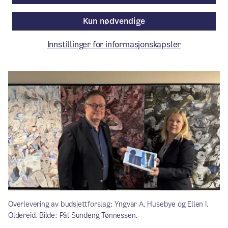
18. desember 2025.
Kun nødvendige
Nytt fra bydelene
/ Publisert: 27.11.2025
Innstillinger for informasjonskapsler
Av Bydel Vestre Aker
Overlevering av budsjettforslag: Yngvar A. Husebye og Ellen I.
Oldereid. Bilde: Pål Sundeng Tønnessen.