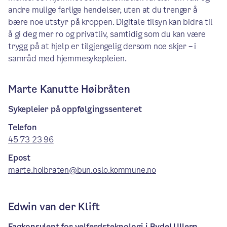
andre mulige farlige hendelser, uten at du trenger å
bære noe utstyr på kroppen. Digitale tilsyn kan bidra til
å gi deg mer ro og privatliv, samtidig som du kan være
trygg på at hjelp er tilgjengelig dersom noe skjer – i
samråd med hjemmesykepleien.
Marte Kanutte Høibråten
Sykepleier på oppfølgingssenteret
Telefon
45 73 23 96
Epost
marte.hoibraten@bun.oslo.kommune.no
Edwin van der Klift
Fagkonsulent for velferdsteknologi i Bydel Ullern