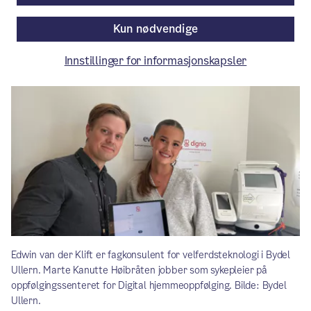
Kun nødvendige
Aktuelt
/ Publisert: 27.08.2025
Av Bydel Ullern
Innstillinger for informasjonskapsler
Edwin van der Klift er fagkonsulent for velferdsteknologi i Bydel
Ullern. Marte Kanutte Høibråten jobber som sykepleier på
oppfølgingssenteret for Digital hjemmeoppfølging. Bilde: Bydel
Ullern.