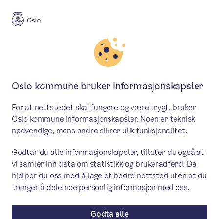
Meny
Søk
Aktuelt
Helse og omsorg
Oslo kommune bruker informasjonskapsler
Bo trygt og selvstendig – Bydel
For at nettstedet skal fungere og være trygt, bruker
Ullern satser på
Oslo kommune informasjonskapsler. Noen er teknisk
nødvendige, mens andre sikrer ulik funksjonalitet.
velferdsteknologi
Godtar du alle informasjonskapsler, tillater du også at
I Bydel Ullern er vi godt i gang med å
vi samler inn data om statistikk og brukeradferd. Da
bruke moderne velferdsteknologi som
hjelper du oss med å lage et bedre nettsted uten at du
trenger å dele noe personlig informasjon med oss.
gjør at flere kan bo hjemme lenger, med
økt trygghet og selvstendighet.
Godta alle