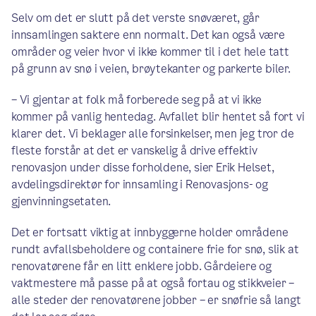
Selv om det er slutt på det verste snøværet, går
innsamlingen saktere enn normalt. Det kan også være
områder og veier hvor vi ikke kommer til i det hele tatt
på grunn av snø i veien, brøytekanter og parkerte biler.
– Vi gjentar at folk må forberede seg på at vi ikke
kommer på vanlig hentedag. Avfallet blir hentet så fort vi
klarer det. Vi beklager alle forsinkelser, men jeg tror de
fleste forstår at det er vanskelig å drive effektiv
renovasjon under disse forholdene, sier Erik Helset,
avdelingsdirektør for innsamling i Renovasjons- og
gjenvinningsetaten.
Det er fortsatt viktig at innbyggerne holder områdene
rundt avfallsbeholdere og containere frie for snø, slik at
renovatørene får en litt enklere jobb. Gårdeiere og
vaktmestere må passe på at også fortau og stikkveier –
alle steder der renovatørene jobber – er snøfrie så langt