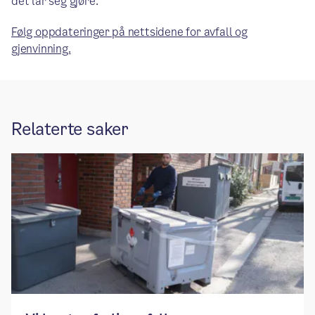
det lar seg gjøre.
Følg oppdateringer på nettsidene for avfall og
gjenvinning.
Relaterte saker