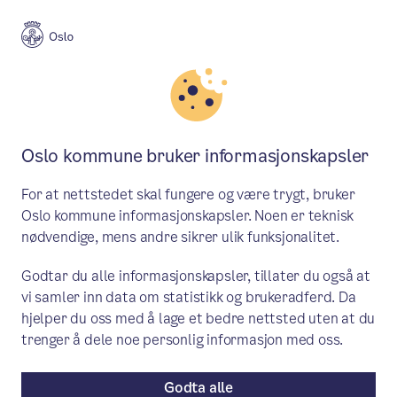
Meny
Søk
Aktuelt
Avfall og ressurser
Oslo kommune bruker informasjonskapsler
Avfallsinnsamlingen er i gang
For at nettstedet skal fungere og være trygt, bruker
igjen
Oslo kommune informasjonskapsler. Noen er teknisk
nødvendige, mens andre sikrer ulik funksjonalitet.
På grunn av kjøreforholdene var det ingen
Godtar du alle informasjonskapsler, tillater du også at
avfallsinnsamling i Oslo 17. januar. Vi har
vi samler inn data om statistikk og brukeradferd. Da
startet opp igjen i dag, men folk må
hjelper du oss med å lage et bedre nettsted uten at du
fortsatt forvente forsinkelser
trenger å dele noe personlig informasjon med oss.
Godta alle
Aktuelt
/ Publisert: 18.01.2024