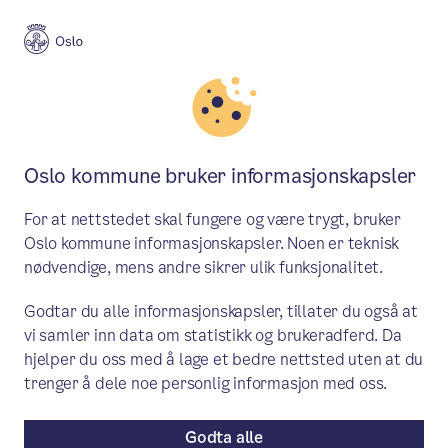
Meny
Søk
Aktuelt
Plan, bygg og eiendom
Oslo kommune bruker informasjonskapsler
Vi har tatt i bruk nasjonale
For at nettstedet skal fungere og være trygt, bruker
sjekklister
Oslo kommune informasjonskapsler. Noen er teknisk
nødvendige, mens andre sikrer ulik funksjonalitet.
Bruk av nasjonale sjekklister i
Godtar du alle informasjonskapsler, tillater du også at
saksbehandling sikrer enhetlig
vi samler inn data om statistikk og brukeradferd. Da
saksbehandling på tvers av kommuner.
hjelper du oss med å lage et bedre nettsted uten at du
trenger å dele noe personlig informasjon med oss.
Aktuelt
/ Publisert: 17.10.2025
Av Plan- og bygningsetaten
Godta alle