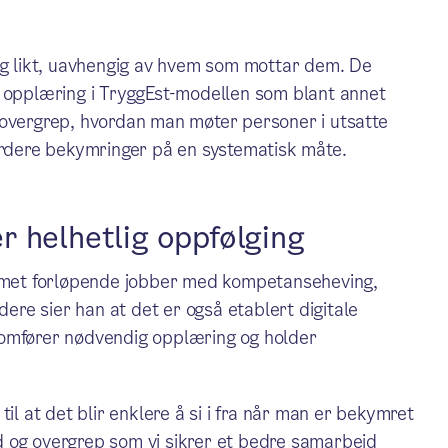
 og likt, uavhengig av hvem som mottar dem. De
t opplæring i TryggEst-modellen som blant annet
 overgrep, hvordan man møter personer i utsatte
vurdere bekymringer på en systematisk måte.
 helhetlig oppfølging
eamet forløpende jobber med kompetanseheving,
dere sier han at det er også etablert digitale
nomfører nødvendig opplæring og holder
il at det blir enklere å si i fra når man er bekymret
old og overgrep som vi sikrer et bedre samarbeid