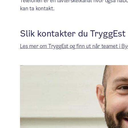
Telefonen er en lavterskelkanal hvor også nabo
kan ta kontakt.
Slik kontakter du TryggEst
Les mer om TryggEst og finn ut når teamet i By