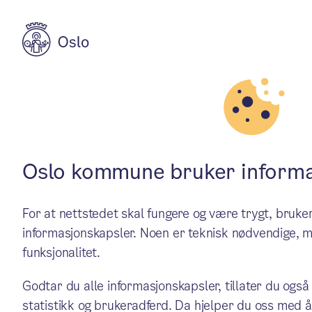
Aktuelt
Helse og omsorg
TryggEst skal g
Oslo kommune bruker informa
For at nettstedet skal fungere og være trygt, bru
voksne i Nordr
informasjonskapsler. Noen er teknisk nødvendige, m
funksjonalitet.
Bydel Nordre Aker er nå en T
Godtar du alle informasjonskapsler, tillater du også
statistikk og brukeradferd. Da hjelper du oss med å