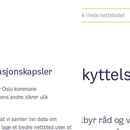
i bedre beskyttel
sjonskapsler
ker Oslo kommune
e Aker
ens andre sikrer ulik
ryggEst-bydel, og tilbyr råd og ve
 at vi samler inn data om
 lage et bedre nettsted uten at