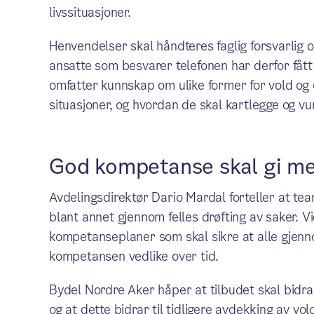
livssituasjoner.
Henvendelser skal håndteres faglig forsvarlig
ansatte som besvarer telefonen har derfor fåt
omfatter kunnskap om ulike former for vold og
situasjoner, og hvordan de skal kartlegge og 
God kompetanse skal gi mer
Avdelingsdirektør Dario Mardal forteller at t
blant annet gjennom felles drøfting av saker. Vi
kompetanseplaner som skal sikre at alle gjen
kompetansen vedlike over tid.
Bydel Nordre Aker håper at tilbudet skal bidra t
og at dette bidrar til tidligere avdekking av v