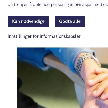
overgrep mot sårbare gruppe
du trenger å dele noe personlig informasjon med os
Kun nødvendige
Godta alle
Nytt fra bydelene
/ Publisert: 08.06.2026
Av Bydel Nordre Aker
Innstillinger for informasjonskapsler