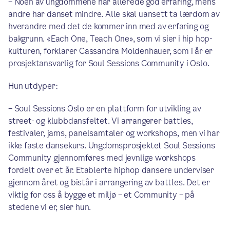
– Noen av ungdommene har allerede god erfaring, mens
andre har danset mindre. Alle skal uansett ta lærdom av
hverandre med det de kommer inn med av erfaring og
bakgrunn. «Each One, Teach One», som vi sier i hip hop-
kulturen, forklarer Cassandra Moldenhauer, som i år er
prosjektansvarlig for Soul Sessions Community i Oslo.
Hun utdyper:
– Soul Sessions Oslo er en plattform for utvikling av
street- og klubbdansfeltet. Vi arrangerer battles,
festivaler, jams, panelsamtaler og workshops, men vi har
ikke faste dansekurs. Ungdomsprosjektet Soul Sessions
Community gjennomføres med jevnlige workshops
fordelt over et år. Etablerte hiphop dansere underviser
gjennom året og bistår i arrangering av battles. Det er
viktig for oss å bygge et miljø – et Community – på
stedene vi er, sier hun.