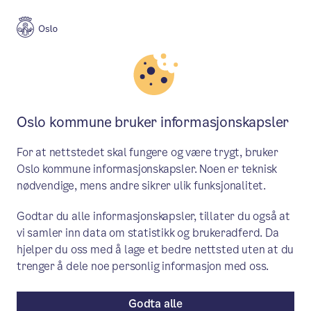
Meny
Søk
Aktuelt
Oslo kulturskole
Oslo kommune bruker informasjonskapsler
Soul Sessions Community for
For at nettstedet skal fungere og være trygt, bruker
ungdom som liker hip hop
Oslo kommune informasjonskapsler. Noen er teknisk
nødvendige, mens andre sikrer ulik funksjonalitet.
Førti Oslo-ungdommer deltar gjennom
Godtar du alle informasjonskapsler, tillater du også at
skoleåret i Soul Sessions Community for
vi samler inn data om statistikk og brukeradferd. Da
å danse hip hop og streetdance, være
hjelper du oss med å lage et bedre nettsted uten at du
med i workshops og bygge et godt miljø.
trenger å dele noe personlig informasjon med oss.
Godta alle
Aktuelt
/ Publisert: 02.04.2025