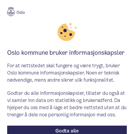
Meny
Søk
Aktuelt
Oslo kulturskole
Oslo kommune bruker informasjonskapsler
Søknadsportal åpen for
For at nettstedet skal fungere og være trygt, bruker
Drømmestipendet 2026
Oslo kommune informasjonskapsler. Noen er teknisk
nødvendige, mens andre sikrer ulik funksjonalitet.
Drømmestipendet er en støtteordning for
Godtar du alle informasjonskapsler, tillater du også at
unge mellom 18 og 25 år som driver med
vi samler inn data om statistikk og brukeradferd. Da
kunst og kultur. Du kan søke enten som
hjelper du oss med å lage et bedre nettsted uten at du
enkeltperson eller som del av en gruppe.
trenger å dele noe personlig informasjon med oss.
Godta alle
Aktuelt
/ Publisert: 27.10.2025