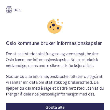
Meny
Søk
Aktuelt
Oslo kulturskole
Oslo kommune bruker informasjonskapsler
Pianolegenden Liv Glaser
For at nettstedet skal fungere og være trygt, bruker
inspirerer neste generasjon på
Oslo kommune informasjonskapsler. Noen er teknisk
nødvendige, mens andre sikrer ulik funksjonalitet.
Oslo kulturskole
Godtar du alle informasjonskapsler, tillater du også at
Hvert år får flere av pianoelevene ved
vi samler inn data om statistikk og brukeradferd. Da
Oslo kulturskole en unik mulighet til å
hjelper du oss med å lage et bedre nettsted uten at du
trenger å dele noe personlig informasjon med oss.
møte en av Norges mest erfarne og
respekterte pianister, Liv Glaser, i en
Godta alle