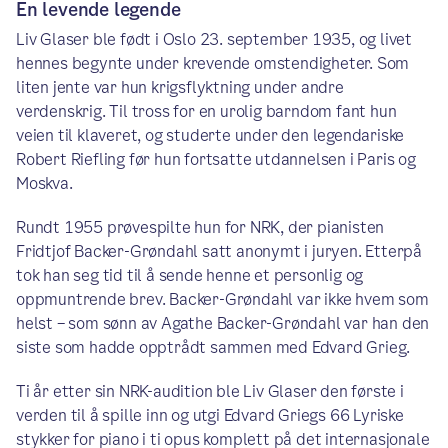
En levende legende
Liv Glaser ble født i Oslo 23. september 1935, og livet
hennes begynte under krevende omstendigheter. Som
liten jente var hun krigsflyktning under andre
verdenskrig. Til tross for en urolig barndom fant hun
veien til klaveret, og studerte under den legendariske
Robert Riefling før hun fortsatte utdannelsen i Paris og
Moskva.
Rundt 1955 prøvespilte hun for NRK, der pianisten
Fridtjof Backer-Grøndahl satt anonymt i juryen. Etterpå
tok han seg tid til å sende henne et personlig og
oppmuntrende brev. Backer-Grøndahl var ikke hvem som
helst – som sønn av Agathe Backer-Grøndahl var han den
siste som hadde opptrådt sammen med Edvard Grieg.
Ti år etter sin NRK-audition ble Liv Glaser den første i
verden til å spille inn og utgi Edvard Griegs 66 Lyriske
stykker for piano i ti opus komplett på det internasjonale