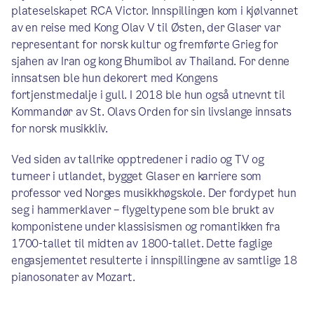
plateselskapet RCA Victor. Innspillingen kom i kjølvannet
av en reise med Kong Olav V til Østen, der Glaser var
representant for norsk kultur og fremførte Grieg for
sjahen av Iran og kong Bhumibol av Thailand. For denne
innsatsen ble hun dekorert med Kongens
fortjenstmedalje i gull. I 2018 ble hun også utnevnt til
Kommandør av St. Olavs Orden for sin livslange innsats
for norsk musikkliv.
Ved siden av tallrike opptredener i radio og TV og
turneer i utlandet, bygget Glaser en karriere som
professor ved Norges musikkhøgskole. Der fordypet hun
seg i hammerklaver – flygeltypene som ble brukt av
komponistene under klassisismen og romantikken fra
1700-tallet til midten av 1800-tallet. Dette faglige
engasjementet resulterte i innspillingene av samtlige 18
pianosonater av Mozart.