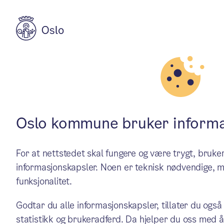
Aktuelt
Budsjett for bydelene
Bydel Østensjø
Oslo kommune bruker informa
For at nettstedet skal fungere og være trygt, bru
Bydelen har redusert merfor
informasjonskapsler. Noen er teknisk nødvendige, m
funksjonalitet.
komme i balanse. Tross omfa
Godtar du alle informasjonskapsler, tillater du også
blant bydelene.
statistikk og brukeradferd. Da hjelper du oss med å