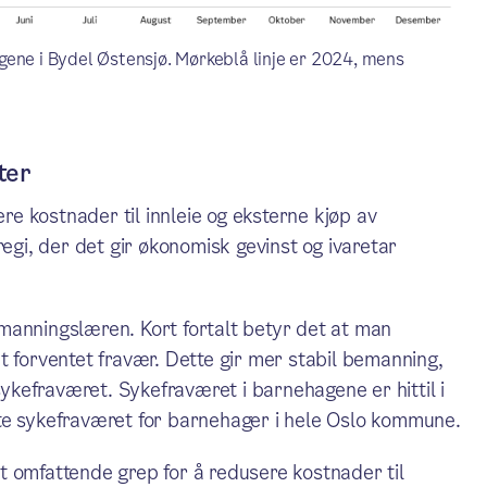
hagene i Bydel Østensjø. Mørkeblå linje er 2024, mens
ter
ere kostnader til innleie og eksterne kjøp av
regi, der det gir økonomisk gevinst og ivaretar
manningslæren. Kort fortalt betyr det at man
t forventet fravær. Dette gir mer stabil bemanning,
sykefraværet. Sykefraværet i barnehagene er hittil i
te sykefraværet for barnehager i hele Oslo kommune.
t omfattende grep for å redusere kostnader til