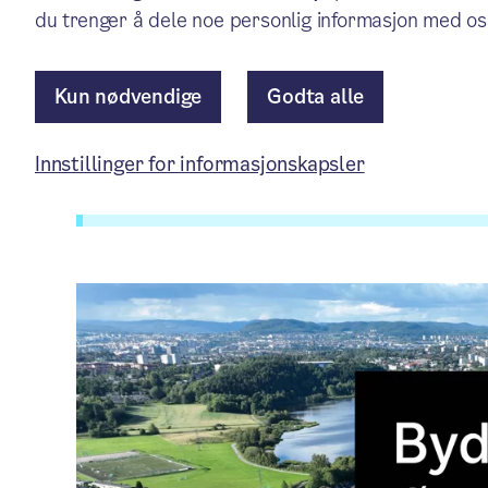
du trenger å dele noe personlig informasjon med os
Aktuelt
/ Publisert: 27.05.2025
Av Bydel Østensjø
Kun nødvendige
Godta alle
Innstillinger for informasjonskapsler
Artikkelen er mer enn ett år gammel.