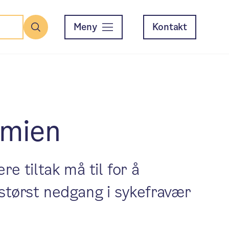
Meny
Kontakt
Søk
omien
e tiltak må til for å
størst nedgang i sykefravær