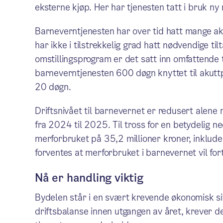
eksterne kjøp. Her har tjenesten tatt i bruk n
Barneverntjenesten har over tid hatt mange aku
har ikke i tilstrekkelig grad hatt nødvendige ti
omstillingsprogram er det satt inn omfattende t
barneverntjenesten 600 døgn knyttet til akuttp
20 døgn.
Driftsnivået til barnevernet er redusert alene 
fra 2024 til 2025. Til tross for en betydelig ned
merforbruket på 35,2 millioner kroner, inkluder
forventes at merforbruket i barnevernet vil for
Nå er handling viktig
Bydelen står i en svært krevende økonomisk s
driftsbalanse innen utgangen av året, krever d