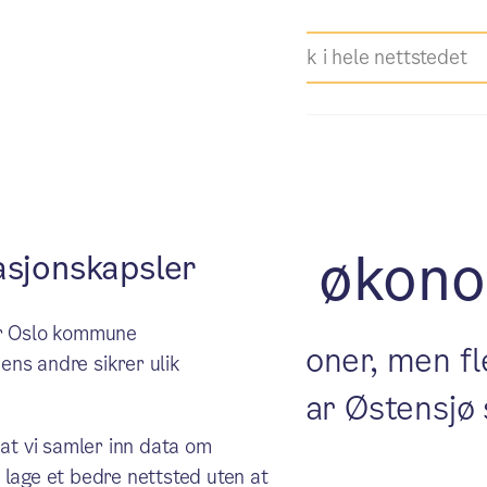
: Status for økon
sjonskapsler
ker Oslo kommune
bruket med 50 millioner, men fler
ens andre sikrer ulik
ttende omstilling, har Østensjø 
 at vi samler inn data om
 lage et bedre nettsted uten at