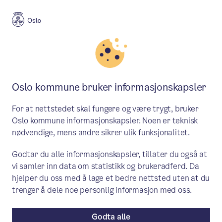
Meny
Søk
Aktuelt
Salg, servering og skjenking
Oslo kommune bruker informasjonskapsler
Endringer i lokale
For at nettstedet skal fungere og være trygt, bruker
åpningstidsforskrifter påvirker
Oslo kommune informasjonskapsler. Noen er teknisk
nødvendige, mens andre sikrer ulik funksjonalitet.
skjenketidene
Godtar du alle informasjonskapsler, tillater du også at
Hvor sent et skjenkested kan selge
vi samler inn data om statistikk og brukeradferd. Da
alkohol, bestemmes av kommunens
hjelper du oss med å lage et bedre nettsted uten at du
trenger å dele noe personlig informasjon med oss.
åpningstidsforskrift. Noen bydeler har
også egne forskrifter. Når disse endres,
Godta alle