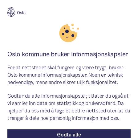
Meny
Søk
Aktuelt
Politikk
Oslo kommune bruker informasjonskapsler
Oslo vil vurdere ny leverandør
For at nettstedet skal fungere og være trygt, bruker
av T-banevogner
Oslo kommune informasjonskapsler. Noen er teknisk
nødvendige, mens andre sikrer ulik funksjonalitet.
Leverandøren av Oslos nye T-banevogner
Godtar du alle informasjonskapsler, tillater du også at
har varslet at de forventer å bli satt på
vi samler inn data om statistikk og brukeradferd. Da
FNs liste over selskaper som bidrar til å
hjelper du oss med å lage et bedre nettsted uten at du
opprettholde bosettinger på okkupert
trenger å dele noe personlig informasjon med oss.
palestinsk område.
Godta alle