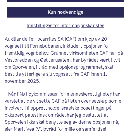
Pressemelding
/ Publisert: 25.09.2025
Kun nødvendige
Av Byrådsavdeling for miljø og samferdsel
Innstillinger for informasjonskapsler
Sporveien inngikk i 2024 kontrakt med Construcciones y
Auxiliar de Ferrocarriles SA (CAF) om kjøp av 20
vognsett til Fornebubanen, inkludert opsjoner for
fremtidig vognbehov. Grunnet virksomheten CAF har på
Vestbredden og Øst-Jerusalem, har byrådet vært i tvil
om Sporveien, i tråd med opsjonsprogrammet, skal
bestille ytterligere sju vognsett fra CAF innen 1.
november 2025.
– Når FNs høykommissær for menneskerettigheter har
varslet at de vil sette CAF på listen over selskap som er
involvert i å opprettholde israelske bosettinger på
okkupert palestinsk område, har jeg besluttet at
Sporveien ikke skal benytte seg av denne opsjonen nå,
sier Marit Vea (V), byråd for miljø og samferdsel.