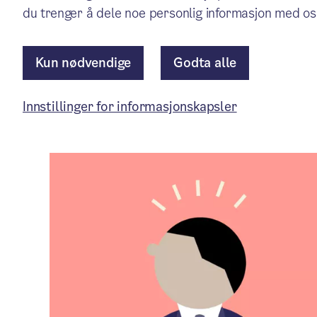
Pressemelding
/ Publisert: 02.05.2024
du trenger å dele noe personlig informasjon med os
Av Byrådsavdeling for finans
Kun nødvendige
Godta alle
Artikkelen er mer enn ett år gammel.
Innstillinger for informasjonskapsler