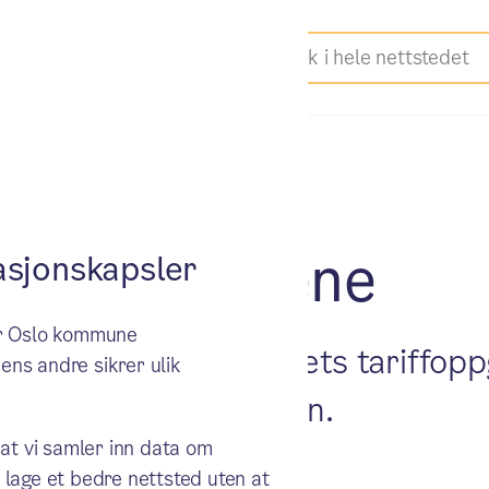
forhandlingene
sjonskapsler
ker Oslo kommune
kke til enighet i årets tariffopp
ens andre sikrer ulik
jøret til Riksmekleren.
 at vi samler inn data om
 lage et bedre nettsted uten at