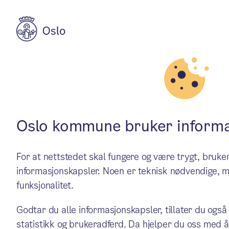
Aktuelt
Jobb i kommunen
Mekling i tarif
Oslo kommune bruker informa
For at nettstedet skal fungere og være trygt, bru
Partene i Oslo kommune kom i
informasjonskapsler. Noen er teknisk nødvendige, m
funksjonalitet.
forhandlingene. Nå går oppg
Godtar du alle informasjonskapsler, tillater du også
statistikk og brukeradferd. Da hjelper du oss med å