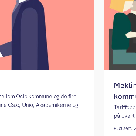
Meklin
kommu
 mellom Oslo kommune og de fire
ne Oslo, Unio, Akademikerne og
Tariffopp
på overt
Publisert: 