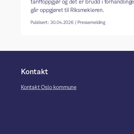
tariffoppgjør og det er brudd i forhandling
går oppgjøret til Riksmekleren.
Publisert: 30.04.2026 / Pressemelding
Kontakt
Kontakt Oslo kommune