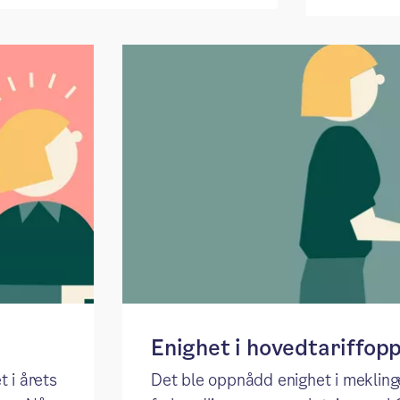
Enighet i hovedtariffop
 i årets
Det ble oppnådd enighet i meklin