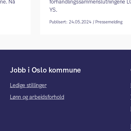
ene. Nå
forhandlingssammenslutningene L
YS.
Publisert: 24.05.2024 / Pressemelding
Jobb i Oslo kommune
Ledige stillinger
Lønn og arbeidsforhold