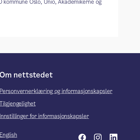
O kommune Oslo, Unio, Akademikerne og
Om nettstedet
Personvernerklæring og informasjonskapsler
Tilgjengelighet
Innstillinger for informasjonskapsler
English
Facebook
Instagr
Link