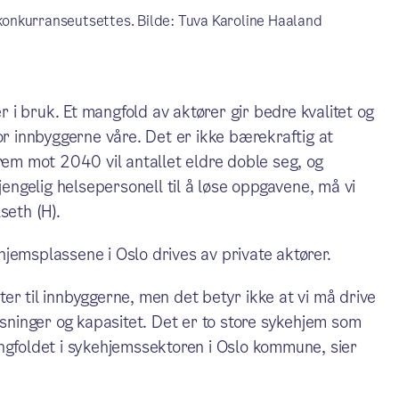
onkurranseutsettes. Bilde: Tuva Karoline Haaland
er i bruk. Et mangfold av aktører gir bedre kvalitet og
or innbyggerne våre. Det er ikke bærekraftig at
Frem mot 2040 vil antallet eldre doble seg, og
jengelig helsepersonell til å løse oppgavene, må vi
seth (H).
jemsplassene i Oslo drives av private aktører.
er til innbyggerne, men det betyr ikke at vi må drive
øsninger og kapasitet. Det er to store sykehjem som
ngfoldet i sykehjemssektoren i Oslo kommune, sier