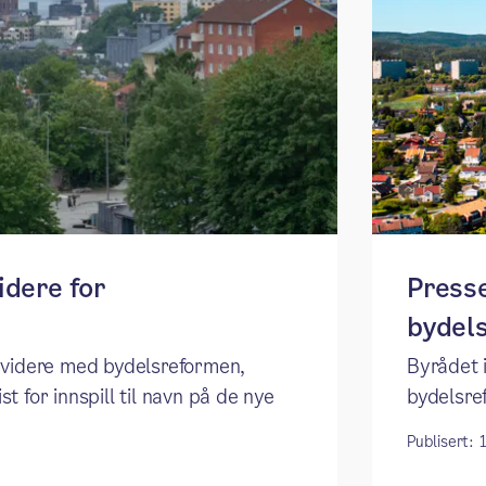
idere for
Press
bydel
t videre med bydelsreformen,
Byrådet 
t for innspill til navn på de nye
bydelsre
Publisert: 