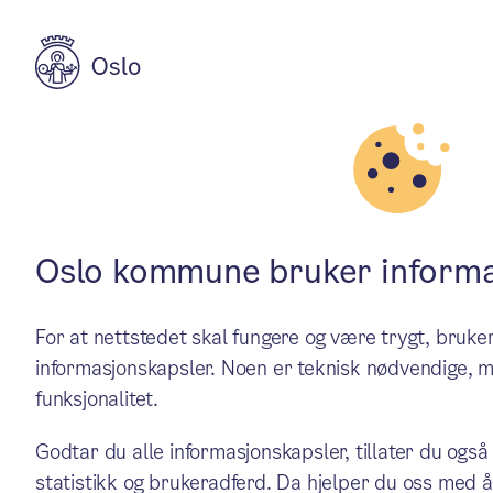
Aktuelt
Politikk
Inviterer til 
Oslo kommune bruker informa
For at nettstedet skal fungere og være trygt, bru
og Langerudh
informasjonskapsler. Noen er teknisk nødvendige, m
funksjonalitet.
Anbudet som skal overføre dr
Godtar du alle informasjonskapsler, tillater du også
statistikk og brukeradferd. Da hjelper du oss med å