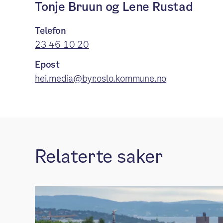
Tonje Bruun og Lene Rustad
Telefon
23 46 10 20
Epost
hei.media@byr.oslo.kommune.no
Relaterte saker