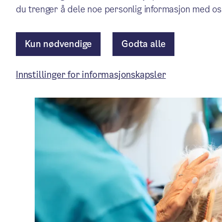
Mer enn halvparten av sykehj
du trenger å dele noe personlig informasjon med os
Kun nødvendige
Godta alle
Pressemelding
/ Publisert: 03.07.2026
Av Byrådsavdeling for helse
Innstillinger for informasjonskapsler