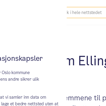
konkurranse om Ell
sjonskapsler
ker Oslo kommune
jemmet
ens andre sikrer ulik
iften av disse to hjemmene til pr
 at vi samler inn data om
 lage et bedre nettsted uten at