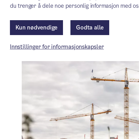
du trenger å dele noe personlig informasjon med os
Pressemelding
/ Publisert: 19.01.2026
Av Byrådsavdeling for byutvikling
Kun nødvendige
Godta alle
Innstillinger for informasjonskapsler