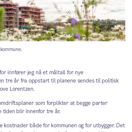
lo kommune.
r innfører jeg nå et måltall for nye
n tre år fra oppstart til planene sendes til politisk
tove Lorentzen.
remdriftsplaner som forplikter at begge parter
 tiden blir innenfor tre år.
kte kostnader både for kommunen og for utbygger. Det