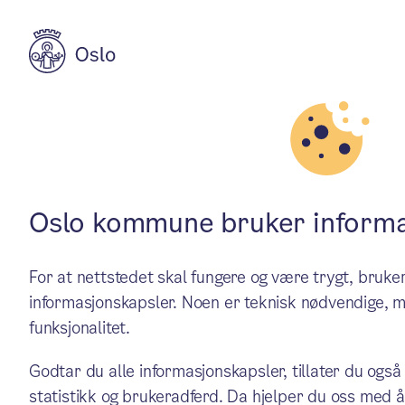
Aktuelt
Byutvikling
​​Innfører målta
Oslo kommune bruker informa
For at nettstedet skal fungere og være trygt, bru
reguleringsplan
informasjonskapsler. Noen er teknisk nødvendige, m
funksjonalitet.
Byrådet setter mål om 3-års
Godtar du alle informasjonskapsler, tillater du også
statistikk og brukeradferd. Da hjelper du oss med å