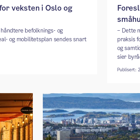
 for veksten i Oslo og
Foresl
småh
å håndtere befolknings- og
– Dette 
real- og mobilitetsplan sendes snart
praksis 
og samti
sier byrå
Publisert: