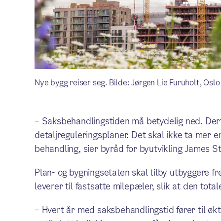
Nye bygg reiser seg. Bilde: Jørgen Lie Furuholt, Os
– Saksbehandlingstiden må betydelig ned. Derfo
detaljreguleringsplaner. Det skal ikke ta mer en
behandling, sier byråd for byutvikling James S
Plan- og bygningsetaten skal tilby utbyggere f
leverer til fastsatte milepæler, slik at den totale
– Hvert år med saksbehandlingstid fører til ø