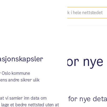
ll på tre år for nye
sjonskapsler
ker Oslo kommune
er​
ens andre sikrer ulik
 saksbehandlingstid for nye detal
 at vi samler inn data om
 lage et bedre nettsted uten at