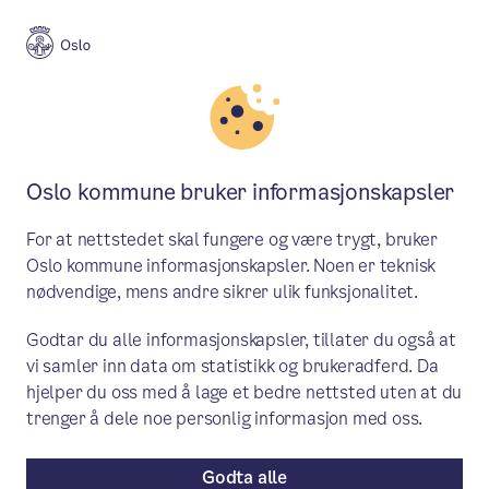
Meny
Søk
Aktuelt
Byutvikling
Oslo kommune bruker informasjonskapsler
Foreslår ny løsning for utvikling
For at nettstedet skal fungere og være trygt, bruker
av småhusområdene
Oslo kommune informasjonskapsler. Noen er teknisk
nødvendige, mens andre sikrer ulik funksjonalitet.
– Dette mener jeg er en løsning som både
Godtar du alle informasjonskapsler, tillater du også at
fungerer i praksis for de som ønsker å
vi samler inn data om statistikk og brukeradferd. Da
utvikle egen eiendom og samtidig ivaretar
hjelper du oss med å lage et bedre nettsted uten at du
sikkerheten på en god måte, sier byråd
trenger å dele noe personlig informasjon med oss.
for byutvikling Anita Leirvik North.
Godta alle