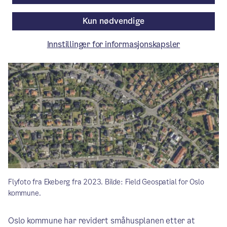
Pressemelding
/ Publisert: 22.06.2026
Kun nødvendige
Av Byrådsavdeling for byutvikling
Innstillinger for informasjonskapsler
Flyfoto fra Ekeberg fra 2023. Bilde: Field Geospatial for Oslo
kommune.
Oslo kommune har revidert småhusplanen etter at