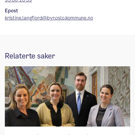
Epost
kristine.langfjord@byr.oslo.kommune.no
Relaterte saker