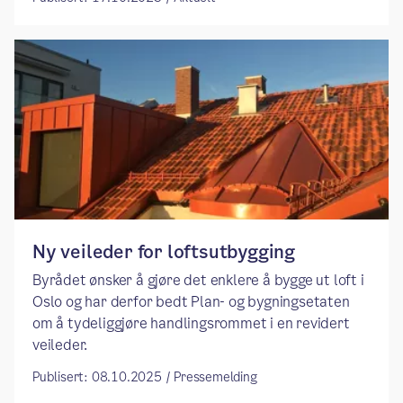
Ny veileder for loftsutbygging
Byrådet ønsker å gjøre det enklere å bygge ut loft i
Oslo og har derfor bedt Plan- og bygningsetaten
om å tydeliggjøre handlingsrommet i en revidert
veileder.
Publisert: 08.10.2025 / Pressemelding