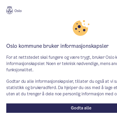
Aktuelt
Plan, bygg og eiendom
Oslo kommune bruker informasjonskapsler
Igangsettings- og
For at nettstedet skal fungere og være trygt, bruker Osl
brukstillatelser i 2024
informasjonskapsler. Noen er teknisk nødvendige, mens and
funksjonalitet.
Vi ser en nedgang i antall gitte
Godtar du alle informasjonskapsler, tillater du også at vi
igangsettings- og brukstillatelser i 2024
statistikk og brukeradferd. Da hjelper du oss med å lage 
sammenlignet med tallene fra 2023.
uten at du trenger å dele noe personlig informasjon med o
Godta alle
Pressemelding
/ Publisert: 24.01.2025
Av Plan- og bygningsetaten