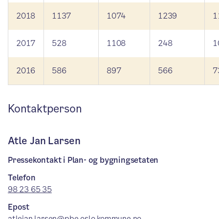
2018
1137
1074
1239
1
2017
528
1108
248
1
2016
586
897
566
7
Kontaktperson
Atle Jan Larsen
Pressekontakt i Plan- og bygningsetaten
Telefon
98 23 65 35
Epost
atlejan.larsen@pbe.oslo.kommune.no