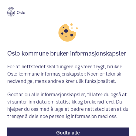
Meny
Søk
Aktuelt
Fyll dagene
Oslo kommune bruker informasjonskapsler
Fyll dagene-arrangementet
For at nettstedet skal fungere og være trygt, bruker
2024 – en dag full av
Oslo kommune informasjonskapsler. Noen er teknisk
nødvendige, mens andre sikrer ulik funksjonalitet.
muligheter
Godtar du alle informasjonskapsler, tillater du også at
For andre år på rad har vi fått lov til å
vi samler inn data om statistikk og brukeradferd. Da
arrangere "Fyll dagene" på Rådhuset i
hjelper du oss med å lage et bedre nettsted uten at du
trenger å dele noe personlig informasjon med oss.
Oslo. Kom og møt oss tirsdag 24.
september, fra kl. 10.00 til 14.00 i
Godta alle