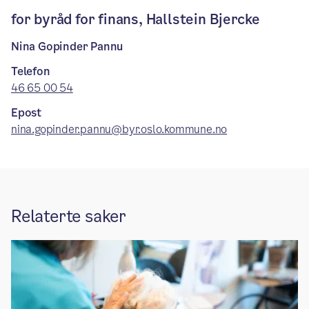
for byråd for finans, Hallstein Bjercke
Nina Gopinder Pannu
Telefon
46 65 00 54
Epost
nina.gopinder.pannu@byr.oslo.kommune.no
Relaterte saker