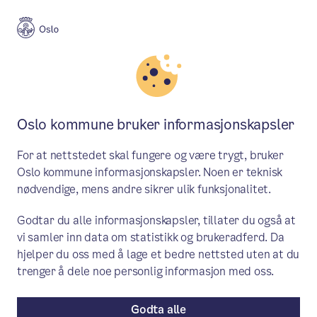
Meny
Søk
Aktuelt
Politikk
Oslo kommune bruker informasjonskapsler
Flertall for bydelsreform i Oslo
For at nettstedet skal fungere og være trygt, bruker
Bystyret støtter byrådet i at det er riktig
Oslo kommune informasjonskapsler. Noen er teknisk
nødvendige, mens andre sikrer ulik funksjonalitet.
å se på en ny organisering av Oslo
kommune. Det kan bety at Oslo får færre
Godtar du alle informasjonskapsler, tillater du også at
vi samler inn data om statistikk og brukeradferd. Da
bydeler.
hjelper du oss med å lage et bedre nettsted uten at du
trenger å dele noe personlig informasjon med oss.
Pressemelding
/ Publisert: 26.03.2025
Av Byrådsavdeling for helse
Godta alle