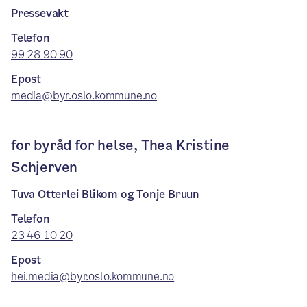
Pressevakt
Telefon
99 28 90 90
Epost
media@byr.oslo.kommune.no
for byråd for helse, Thea Kristine
Schjerven
Tuva Otterlei Blikom og Tonje Bruun
Telefon
23 46 10 20
Epost
hei.media@byr.oslo.kommune.no