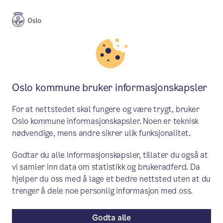
Meny
Søk
Aktuelt
Byutvikling
Oslo kommune bruker informasjonskapsler
Byrådet avgir planen for Nedre
For at nettstedet skal fungere og være trygt, bruker
Bekkelaget og øyene
Oslo kommune informasjonskapsler. Noen er teknisk
nødvendige, mens andre sikrer ulik funksjonalitet.
Byrådet vil både ivareta ønskene til
Godtar du alle informasjonskapsler, tillater du også at
beboerne og områdets unike natur- og
vi samler inn data om statistikk og brukeradferd. Da
kulturverdier.
hjelper du oss med å lage et bedre nettsted uten at du
trenger å dele noe personlig informasjon med oss.
Pressemelding
/ Publisert: 19.11.2024
Av Byrådsavdeling for byutvikling
Godta alle