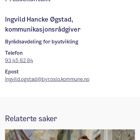
Ingvild Hancke Øgstad,
kommunikasjonsrådgiver
Byrådsavdeling for byutvikling
Telefon
93 45 82 84
Epost
ingvild.ogstad@byr.oslo.kommune.no
Relaterte saker