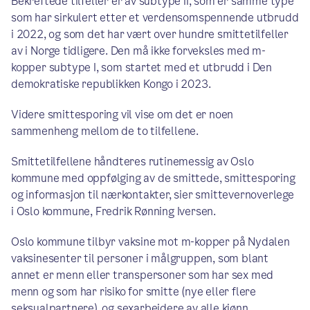
Bekreftede tilfeller er av subtype II, som er samme type
som har sirkulert etter et verdensomspennende utbrudd
i 2022, og som det har vært over hundre smittetilfeller
av i Norge tidligere. Den må ikke forveksles med m-
kopper subtype I, som startet med et utbrudd i Den
demokratiske republikken Kongo i 2023.
Videre smittesporing vil vise om det er noen
sammenheng mellom de to tilfellene.
Smittetilfellene håndteres rutinemessig av Oslo
kommune med oppfølging av de smittede, smittesporing
og informasjon til nærkontakter, sier smittevernoverlege
i Oslo kommune, Fredrik Rønning Iversen.
Oslo kommune tilbyr vaksine mot m-kopper på Nydalen
vaksinesenter til personer i målgruppen, som blant
annet er menn eller transpersoner som har sex med
menn og som har risiko for smitte (nye eller flere
seksualpartnere), og sexarbeidere av alle kjønn.