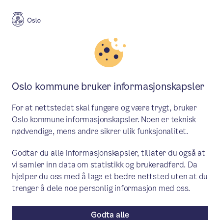
Meny
Søk
Aktuelt
Helse og omsorg
Oslo kommune bruker informasjonskapsler
Bekreftede tilfeller av m-
For at nettstedet skal fungere og være trygt, bruker
kopper i Oslo
Oslo kommune informasjonskapsler. Noen er teknisk
nødvendige, mens andre sikrer ulik funksjonalitet.
Tirsdag er det bekreftet 2 tilfeller av m-
Godtar du alle informasjonskapsler, tillater du også at
kopper på personer bosatt i Oslo.
vi samler inn data om statistikk og brukeradferd. Da
hjelper du oss med å lage et bedre nettsted uten at du
Pressemelding
/ Publisert: 22.10.2024 / Det er mandag
trenger å dele noe personlig informasjon med oss.
28.10. bekreftet totalt fire tilfeller i Oslo.
Av Helseetaten
Godta alle