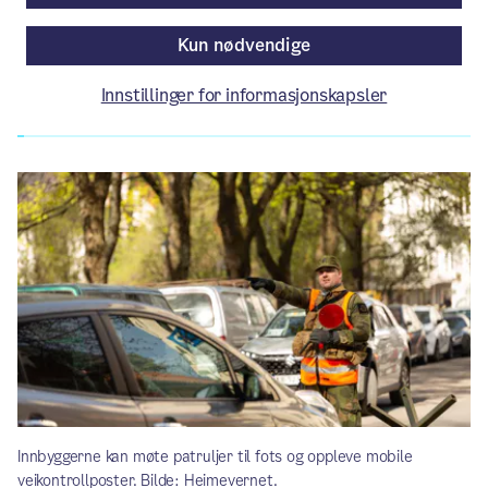
Av Byrådslederens kontor — Beredskapsetaten
Kun nødvendige
Innstillinger for informasjonskapsler
Artikkelen er mer enn ett år gammel.
Innbyggerne kan møte patruljer til fots og oppleve mobile
veikontrollposter. Bilde: Heimevernet.