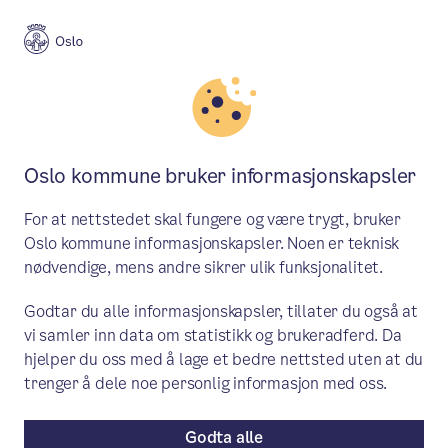
Meny
Søk
Aktuelt
Beredskap og egenberedskap
Oslo kommune bruker informasjonskapsler
Øver på å beskytte Oslos
For at nettstedet skal fungere og være trygt, bruker
innbyggere
Oslo kommune informasjonskapsler. Noen er teknisk
nødvendige, mens andre sikrer ulik funksjonalitet.
"Øvelse Hovedstad" skjer 12.–15.
Godtar du alle informasjonskapsler, tillater du også at
september. Målet med øvelsen er å trene
vi samler inn data om statistikk og brukeradferd. Da
på krisesituasjoner. Du vil blant annet
hjelper du oss med å lage et bedre nettsted uten at du
merke at det er flere militære i byen.
trenger å dele noe personlig informasjon med oss.
Godta alle
Aktuelt
/ Publisert: 08.09.2023