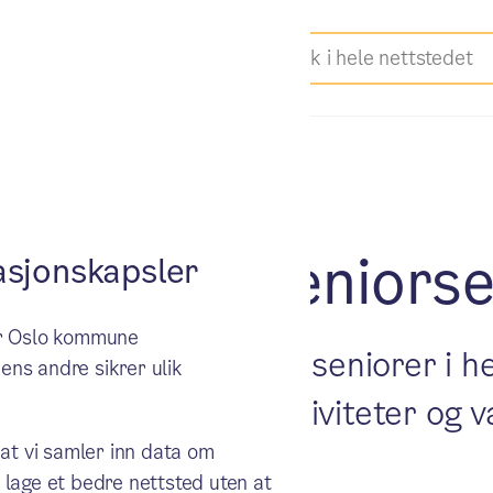
Prinsdal seniors
sjonskapsler
ker Oslo kommune
 sosial møteplass for seniorer i 
ens andre sikrer ulik
 andre, delta på aktiviteter og v
 at vi samler inn data om
 lage et bedre nettsted uten at