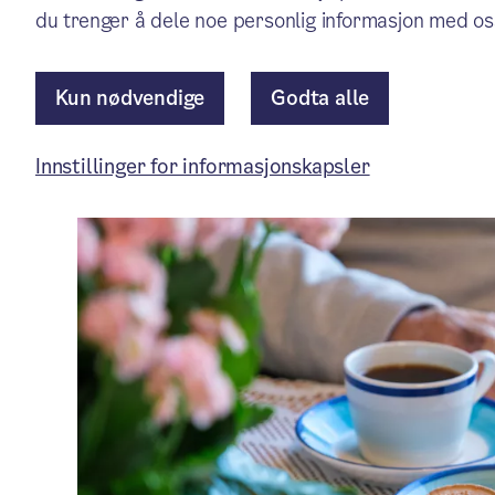
du trenger å dele noe personlig informasjon med os
Nytt fra bydelene
/ Publisert: 29.01.2026
Av Bydel Søndre Nordstrand
Kun nødvendige
Godta alle
Innstillinger for informasjonskapsler