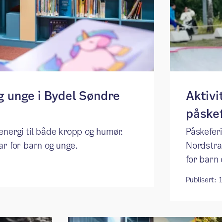
g unge i Bydel Søndre
Aktivi
påske
energi til både kropp og humør.
Påskefer
ar for barn og unge.
Nordstra
for barn 
Publisert: 