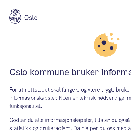
Aktuelt
Bydelsaktiviteter for unge og eldre
Vårprogram på 
Oslo kommune bruker informa
For at nettstedet skal fungere og være trygt, bru
Prinsdal seniorsenter er en
informasjonskapsler. Noen er teknisk nødvendige, m
funksjonalitet.
Nordstrand. Her kan du møte
Godtar du alle informasjonskapsler, tillater du også
program.
statistikk og brukeradferd. Da hjelper du oss med å