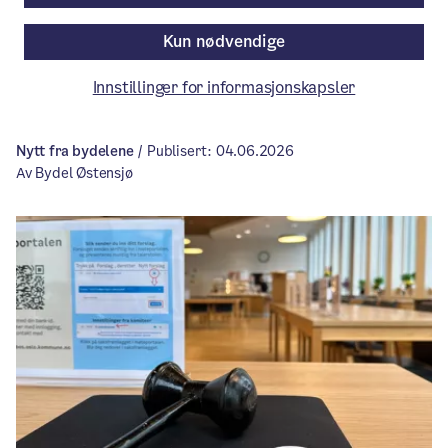
leiligheter på Skullerud og rundt 100
Kun nødvendige
leiligheter ved Oppsal t-bane og på
Eterfabrikken.
Innstillinger for informasjonskapsler
Nytt fra bydelene
/ Publisert: 04.06.2026
Av Bydel Østensjø