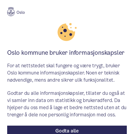
Meny
Søk
Aktuelt
Politikk
Oslo kommune bruker informasjonskapsler
Utbygging på Skullerud, Oppsal
For at nettstedet skal fungere og være trygt, bruker
og Eterfabrikken blir tema på
Oslo kommune informasjonskapsler. Noen er teknisk
nødvendige, mens andre sikrer ulik funksjonalitet.
neste møte i Østensjø
bydelsutvalg
Godtar du alle informasjonskapsler, tillater du også at
vi samler inn data om statistikk og brukeradferd. Da
hjelper du oss med å lage et bedre nettsted uten at du
På møte 15. juni skal politikerne uttale
trenger å dele noe personlig informasjon med oss.
seg om forslag om utbygginger i
Østensjø. Det er foreslått over 2000
Godta alle