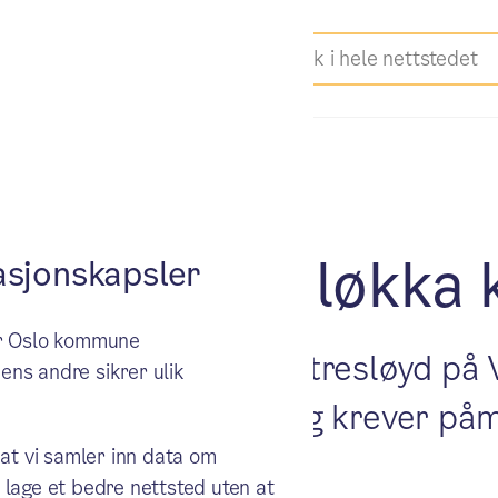
arn på Voldsløkka 
sjonskapsler
ker Oslo kommune
 et nytt gratis kurs i tresløyd på 
ens andre sikrer ulik
 alderen 10 til 12 år og krever på
 at vi samler inn data om
 lage et bedre nettsted uten at