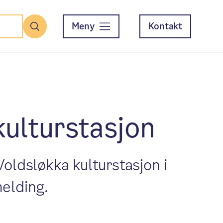
Meny
Kontakt
Søk
kulturstasjon
Voldsløkka kulturstasjon i
melding.