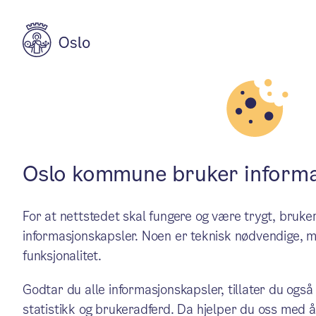
Aktuelt
Natur, kultur og fritid
Tresløyd for b
Oslo kommune bruker informa
For at nettstedet skal fungere og være trygt, bru
Oslo kulturskole starter opp
informasjonskapsler. Noen er teknisk nødvendige, m
funksjonalitet.
januar. Kurset er for barn i
Godtar du alle informasjonskapsler, tillater du også
statistikk og brukeradferd. Da hjelper du oss med å