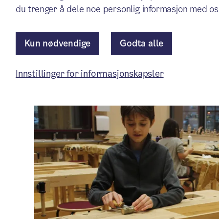
Aktuelt
/ Publisert: 20.12.2024
du trenger å dele noe personlig informasjon med os
Av Kulturetaten
Kun nødvendige
Godta alle
Artikkelen er mer enn ett år gammel.
Innstillinger for informasjonskapsler