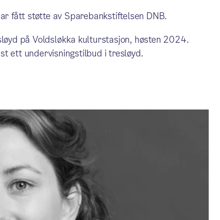
har fått støtte av Sparebankstiftelsen DNB.
sløyd på Voldsløkka kulturstasjon, høsten 2024.
t ett undervisningstilbud i tresløyd.